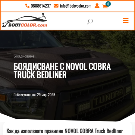
0
info@bobycolor.com
0888614237





U
Боядисване
БОЯДИСВАНЕ С NOVOL COBRA
TRUCK BEDLINER
Побликувано на: 29 мар. 2025
Как да използвате правилно NOVOL COBRA Truck Bedliner