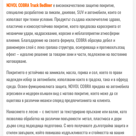
NOVOL COBRA Truck Bedliner
е висококачествено защитно покритие,
специално разработено за пикапи, джипове, SUV и автомобили, които се
използват при тежки условия. Продуктът създава изключително здраво,
еластично и износоустойчиво покритие, което предпазва каросерията от
механични удари, надрасквания, корозия и неблагоприятни атмосферни
влияния. Благодарение на своята формула, COBRA образува дебел и
равномерен слой с леко грапава структура, осигуряваща и противохлъзгащ
ефект – идеално решение за товарни зони и части, подложени на постоянно
натоварване.
Покритието е устойчиво на химикали, масла, горива и сол, което го прави
надежден избор за автомобили, използвани както в градска, така и в офроуд
среда. Освен функционалната защита, NOVOL COBRA придава на автомобила
агресивен и модерен външен вид с матово покритие, което може да се
оцветява в различни нюанси според предпочитанията на клиента.
Нанасянето е лесно – с пистолет за текстурирано пръскане или валяк, като
позволява обработка на различни повърхности: метал, пластмаса и дори
дърво след подходяща подготовка. С него получавате дълготрайна защита и
стилен завършек, който повишава издръжливостта и стойността на вашия