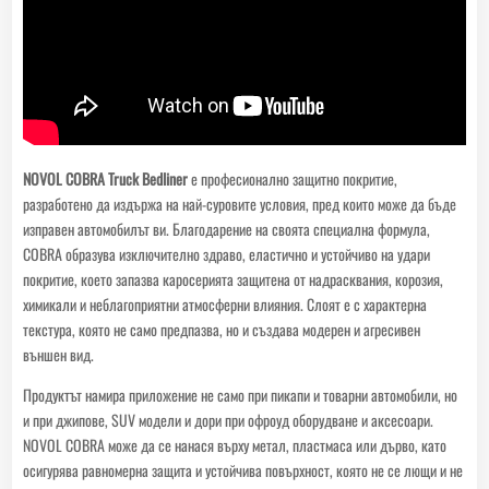
NOVOL COBRA Truck Bedliner
е професионално защитно покритие,
разработено да издържа на най-суровите условия, пред които може да бъде
изправен автомобилът ви. Благодарение на своята специална формула,
COBRA образува изключително здраво, еластично и устойчиво на удари
покритие, което запазва каросерията защитена от надрасквания, корозия,
химикали и неблагоприятни атмосферни влияния. Слоят е с характерна
текстура, която не само предпазва, но и създава модерен и агресивен
външен вид.
Продуктът намира приложение не само при пикапи и товарни автомобили, но
и при джипове, SUV модели и дори при офроуд оборудване и аксесоари.
NOVOL COBRA може да се нанася върху метал, пластмаса или дърво, като
осигурява равномерна защита и устойчива повърхност, която не се лющи и не