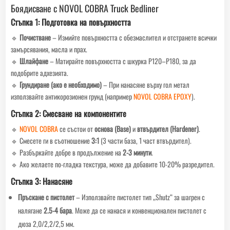
Боядисване с NOVOL COBRA Truck Bedliner
Стъпка 1: Подготовка на повърхността
🔹
Почистване
– Измийте повърхността с обезмаслител и отстранете всички
замърсявания, масла и прах.
🔹
Шлайфане
– Матирайте повърхността с шкурка P120–P180, за да
подобрите адхезията.
🔹
Грундиране (ако е необходимо)
– При нанасяне върху гол метал
използвайте антикорозионен грунд (например
NOVOL COBRA EPOXY
).
Стъпка 2: Смесване на компонентите
🔹
NOVOL COBRA
се състои от
основа (Base)
и
втвърдител (Hardener)
.
🔹 Смесете ги в съотношение
3:1
(3 части база, 1 част втвърдител).
🔹 Разбъркайте добре в продължение на
2-3 минути
.
🔹 Ако желаете по-гладка текстура, може да добавите 10-20% разредител.
Стъпка 3: Нанасяне
Пръскане с пистолет
– Използвайте пистолет тип „Shutz“ за шагрен с
налягане
2.5-4 бара
. Може да се нанася и конвенционален пистолет с
дюза 2,0/2,2/2,5 мм.