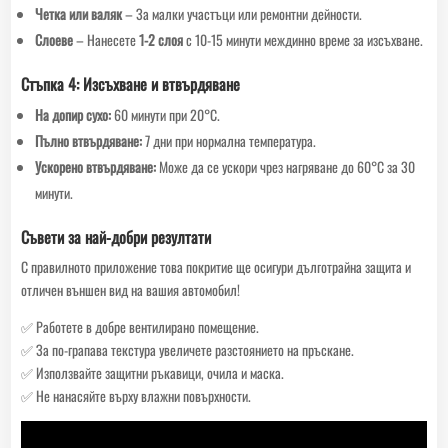
Четка или валяк
– За малки участъци или ремонтни дейности.
Слоеве
– Нанесете
1-2 слоя
с 10-15 минути междинно време за изсъхване.
Стъпка 4: Изсъхване и втвърдяване
На допир сухо:
60 минути при 20°C.
Пълно втвърдяване:
7 дни при нормална температура.
Ускорено втвърдяване:
Може да се ускори чрез нагряване до 60°C за 30
минути.
Съвети за най-добри резултати
С правилното приложение това покритие ще осигури дълготрайна защита и
отличен външен вид на вашия автомобил!
✅ Работете в добре вентилирано помещение.
✅ За по-грапава текстура увеличете разстоянието на пръскане.
✅ Използвайте защитни ръкавици, очила и маска.
✅ Не нанасяйте върху влажни повърхности.