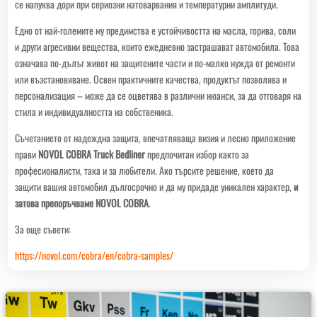
се напуква дори при сериозни натоварвания и температурни амплитуди.
Едно от най-големите му предимства е устойчивостта на масла, горива, соли
и други агресивни вещества, които ежедневно застрашават автомобила. Това
означава по-дълъг живот на защитените части и по-малко нужда от ремонти
или възстановяване. Освен практичните качества, продуктът позволява и
персонализация – може да се оцветява в различни нюанси, за да отговаря на
стила и индивидуалността на собственика.
Съчетанието от надеждна защита, впечатляваща визия и лесно приложение
прави
NOVOL COBRA Truck Bedliner
предпочитан избор както за
професионалисти, така и за любители. Ако търсите решение, което да
защити вашия автомобил дългосрочно и да му придаде уникален характер,
и
затова препоръчваме NOVOL COBRA
.
За още съвети:
https://novol.com/cobra/en/cobra-samples/