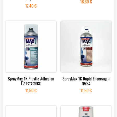
18,60
€
17,40
€
SprayMax 1K Plastic Adhesion
SprayMax 1K Rapid Епоксиден
Пластофикс
грунд
11,50
€
11,60
€