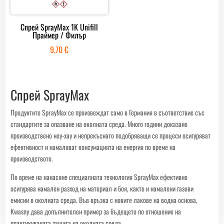
Спрей SprayMax 1K Unifill
Праймер / Филър
9,70
€
Спрей SprayMax
Продуктите SprayMax се произвеждат само в Германия в съответствие със
стандартите за опазване на околната среда. Много години доказано
производствено ноу-хау и непрекъснато подобряващи се процеси осигуряват
ефективност и намаляват консумацията на енергия по време на
производството.
По време на нанасяне специалната технология SprayMax ефективно
осигурява намален разход на материал и боя, както и намалени газови
емисии в околната среда. Във връзка с новите лакове на водна основа,
Kwasny дава допълнителен пример за бъдещето по отношение на
практикуваната защита на околната среда.