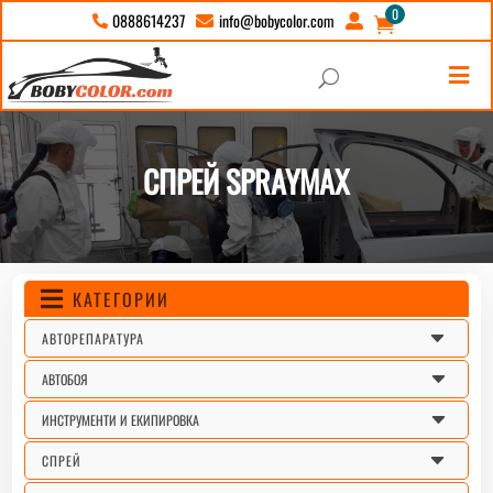
0
info@bobycolor.com
0888614237





U
СПРЕЙ SPRAYMAX
КАТЕГОРИИ

C
АВТОРЕПАРАТУРА
C
АВТОБОЯ
C
ИНСТРУМЕНТИ И ЕКИПИРОВКА
C
СПРЕЙ