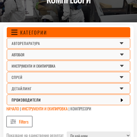
КАТЕГОРИИ

C
АВТОРЕПАРАТУРА
C
АВТОБОЯ
C
ИНСТРУМЕНТИ И ЕКИПИРОВКА
C
СПРЕЙ
C
ДЕТАЙЛИНГ
E
ПРОИЗВОДИТЕЛИ
НАЧАЛО
|
ИНСТРУМЕНТИ И ЕКИПИРОВКА
|
КОМПРЕСОРИ
Filters
Показване на единствения резултат