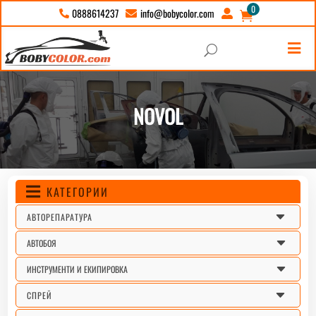
0
info@bobycolor.com
0888614237





U
NOVOL
КАТЕГОРИИ

C
АВТОРЕПАРАТУРА
C
АВТОБОЯ
C
ИНСТРУМЕНТИ И ЕКИПИРОВКА
C
СПРЕЙ