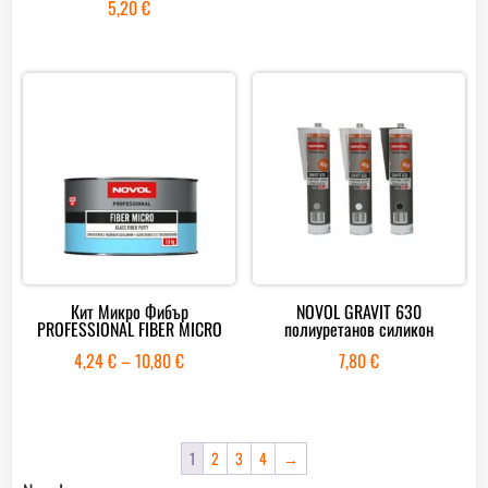
5,20
€
Кит Микро Фибър
NOVOL GRAVIT 630
PROFESSIONAL FIBER MICRO
полиуретанов силикон
Price
4,24
€
–
10,80
€
7,80
€
range:
4,24 €
through
1
2
3
4
→
10,80 €