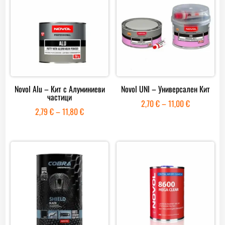
Novol Alu – Кит с Алуминиеви
Novol UNI – Универсален Кит
частици
Price
2,70
€
–
11,00
€
Price
2,79
€
–
11,80
€
range:
range:
2,70 €
2,79 €
through
through
11,00 €
11,80 €