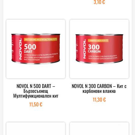
3,10
€
NOVOL N 500 DART –
NOVOL N 300 CARBON – Кит с
Бързосъхнещ
карбонови влакна
Мултифункционален кит
11,30
€
11,50
€