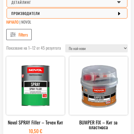
C
ДЕТАЙЛИНГ
E
ПРОИЗВОДИТЕЛИ
НАЧАЛО
|
NOVOL
Filters
Sorted
Показване на 1–12 от 45 резултата
by
latest
Novol SPRAY Filler – Течен Кит
BUMPER FIX – Кит за
пластмаса
10,50
€