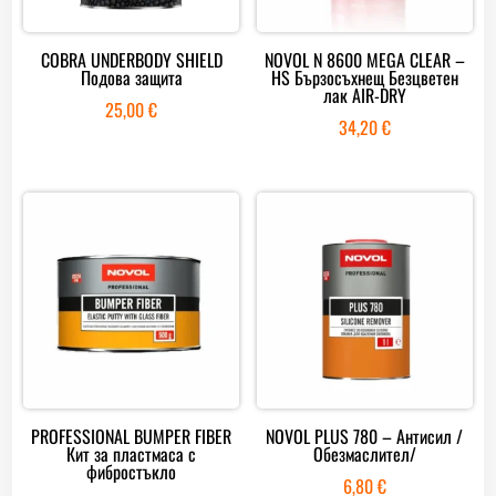
COBRA UNDERBODY SHIELD
NOVOL N 8600 MEGA CLEAR –
Подова защита
HS Бързосъхнещ Безцветен
лак AIR-DRY
25,00
€
34,20
€
PROFESSIONAL BUMPER FIBER
NOVOL PLUS 780 – Антисил /
Кит за пластмаса с
Обезмаслител/
фибростъкло
6,80
€