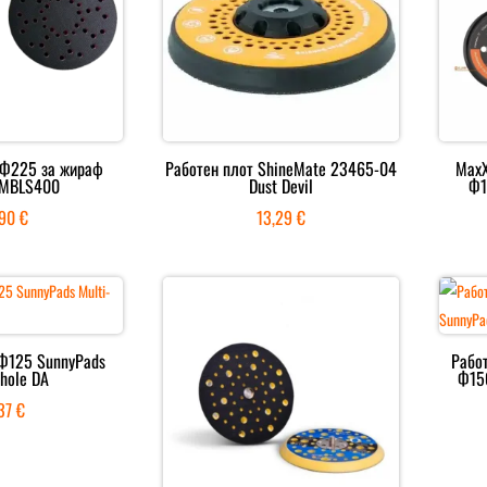
 Ф225 за жираф
Работен плот ShineMate 23465-04
MaxX
 MBLS400
Dust Devil
Ф1
,90
€
13,29
€
 Ф125 SunnyPads
Рабо
-hole DA
Ф15
,37
€