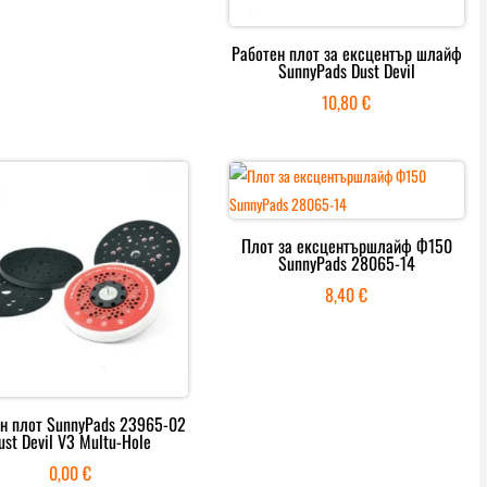
Работен плот за ексцентър шлайф
SunnyPads Dust Devil
10,80
€
Плот за ексцентършлайф Ф150
SunnyPads 28065-14
8,40
€
н плот SunnyPads 23965-02
ust Devil V3 Multu-Hole
0,00
€