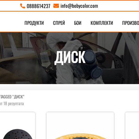
info@bobycolor.com
0888614237


ПРОДУКТИ
СПРЕЙ
БОИ
КОМПЛЕКТИ
ПРОИЗВ
ДИСК
 TAGGED “ДИСК”
Sorted
от 18 резултата
by
latest