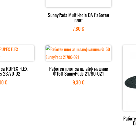
SunnyPads Multi-hole DA Работен
плот
7,80
€
 за RUPEX FLEX
Работен плот за шлайф машини
s 23770-02
Ф150 SunnyPads 21780-021
,00
€
9,30
€
Работе
D