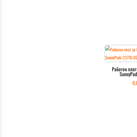
Работен плот
SunnyPad
0