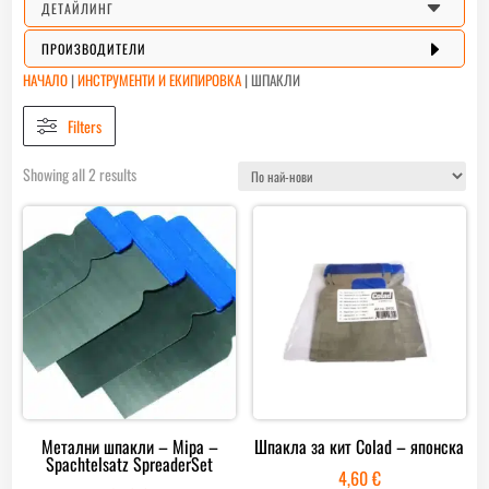
C
ДЕТАЙЛИНГ
E
ПРОИЗВОДИТЕЛИ
НАЧАЛО
|
ИНСТРУМЕНТИ И ЕКИПИРОВКА
|
ШПАКЛИ
Filters
Sorted
Showing all 2 results
by
latest
Метални шпакли – Mipa –
Шпакла за кит Colad – японска
Spachtelsatz SpreaderSet
4,60
€