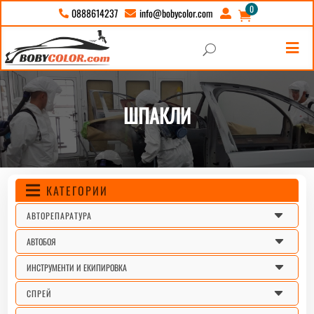
0
info@bobycolor.com
0888614237





U
ШПАКЛИ
КАТЕГОРИИ

C
АВТОРЕПАРАТУРА
C
АВТОБОЯ
C
ИНСТРУМЕНТИ И ЕКИПИРОВКА
C
СПРЕЙ