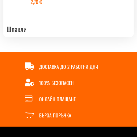
2,70
€
Шпакли

ДОСТАВКА ДО 2 РАБОТНИ ДНИ

100% БЕЗОПАСЕН

ОНЛАЙН ПЛАЩАНЕ

БЪРЗА ПОРЪЧКА