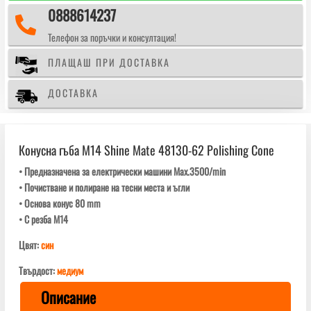
0888614237
62

Polishing
Телефон за поръчки и консултация!
Cone
ПЛАЩАШ ПРИ ДОСТАВКА
ДОСТАВКА
Конусна гъба М14 Shine Mate 48130-62 Polishing Cone
• Предназначена за електрически машини Max.3500/min
• Почистване и полиране на тесни места и ъгли
• Основа конус 80 mm
• С резба М14
Цвят:
син
Твърдост:
медиум
Описание