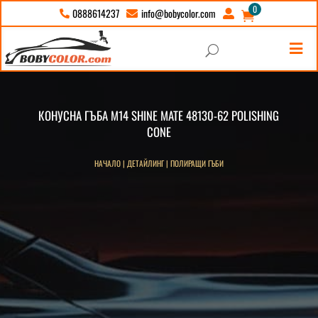
0
info@bobycolor.com
0888614237





U
КОНУСНА ГЪБА М14 SHINE MATE 48130-62 POLISHING
CONE
НАЧАЛО
|
ДЕТАЙЛИНГ
|
ПОЛИРАЩИ ГЪБИ