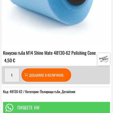
Конусна гъба М14 Shine Mate 48130-62 Polishing Cone
4,50
€
количество
ДОБАВЯНЕ В КОЛИЧКАТА
за
Конусна
гъба
Код:
48130-62
Категории:
Полиращи гъби
,
Детайлинг
М14
Shine
Mate

ПИШЕТЕ НИ
48130-