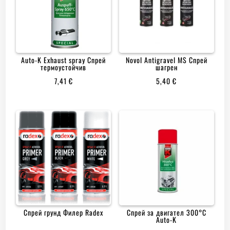
Auto-K Exhaust spray Спрей
Novol Antigravel MS Спрей
термоустойчив
шагрен
7,41
€
5,40
€
Спрей грунд Филер Radex
Спрей за двигател 300°C
Auto-K