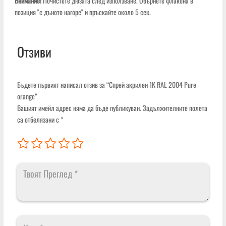
Внимание!
Почистете дюзата след използване. Обърнете флакона в
позиция "с дъното нагоре" и пръскайте около 5 сек.
Отзиви
Бъдете първият написал отзив за “Спрей акрилен 1K RAL 2004 Pure
orange”
Вашият имейл адрес няма да бъде публикуван.
Задължителните полета
са отбелязани с
*