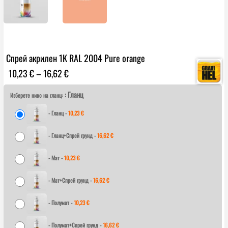
Спрей акрилен 1K RAL 2004 Pure orange
Price
10,23
€
–
16,62
€
range:
: Гланц
10,23 €
Изберете ниво на гланц:
through
-
Гланц
-
10,23
€
16,62 €
-
Гланц+Спрей грунд
-
16,62
€
-
Мат
-
10,23
€
-
Мат+Спрей грунд
-
16,62
€
-
Полумат
-
10,23
€
-
Полумат+Спрей грунд
-
16,62
€