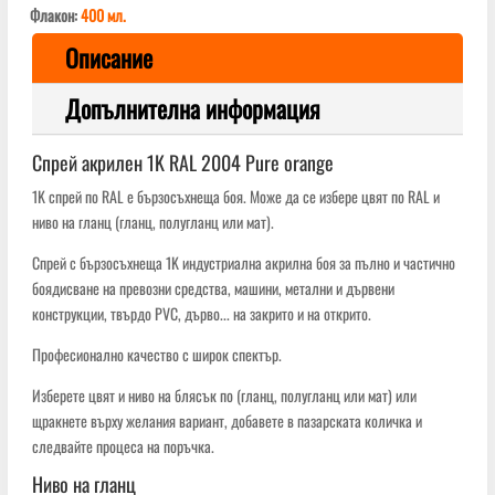
Флакон:
400
мл.
Описание
Допълнителна информация
Спрей акрилен 1K RAL 2004 Pure orange
1K спрей по RAL е бързосъхнеща боя. Може да се избере цвят по RAL и
ниво на гланц (гланц, полугланц или мат).
Спрей с бързосъхнеща 1K индустриална акрилна боя за пълно и частично
боядисване на превозни средства, машини, метални и дървени
конструкции, твърдо PVC, дърво... на закрито и на открито.
Професионално качество с широк спектър.
Изберете цвят и ниво на блясък по (гланц, полугланц или мат) или
щракнете върху желания вариант, добавете в пазарската количка и
следвайте процеса на поръчка.
Ниво на гланц