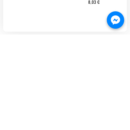
8,03
€

ДОСТАВКА ДО 2 РАБОТНИ ДНИ

100% БЕЗОПАСЕН

ОНЛАЙН ПЛАЩАНЕ

БЪРЗА ПОРЪЧКА
ИНФОРМАЦИЯ
ПОЛЕЗНИ ЛИНКОВЕ