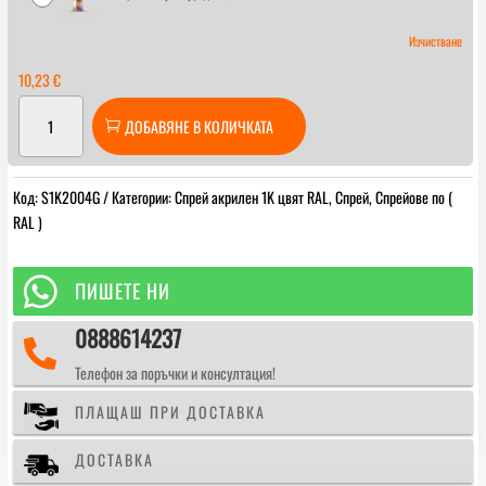
Изчистване
10,23
€
количество
ДОБАВЯНЕ В КОЛИЧКАТА
за
Спрей
акрилен
Код:
S1K2004G
Категории:
Спрей акрилен 1K цвят RAL
,
Спрей
,
Спрейове по (
1K
RAL )
RAL
2004
Pure

ПИШЕТЕ НИ
orange
0888614237

Телефон за поръчки и консултация!
ПЛАЩАШ ПРИ ДОСТАВКА
ДОСТАВКА