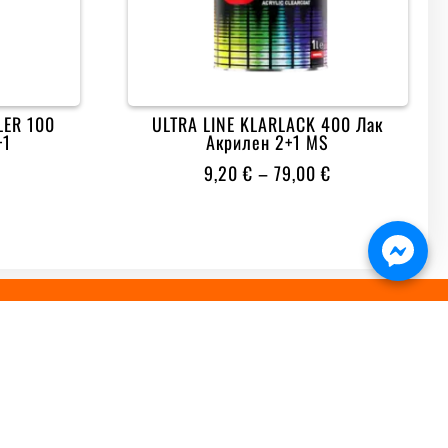
LER 100
ULTRA LINE KLARLACK 400 Лак
+1
Акрилен 2+1 MS
PRICE
PRICE
€
9,20
€
–
79,00
€
RANGE:
RANGE:
7,30 €
9,20 €
THROUGH
THROUGH
11,00 €
79,00 €

БЪРЗА ПОРЪЧКА