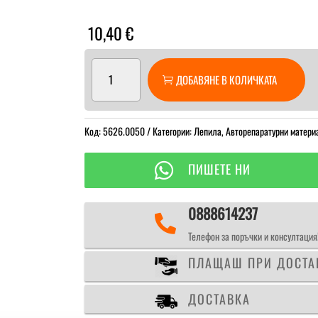
10,40
€
количество
ДОБАВЯНЕ В КОЛИЧКАТА
за
5626
2K
Код:
PU-
5626.0050
Категории:
Лепила
,
Авторепаратурни матери
Plastic
Glue

ПИШЕТЕ НИ
лепило
за
0888614237
пластмаса

Телефон за поръчки и консултация
ПЛАЩАШ ПРИ ДОСТА
ДОСТАВКА