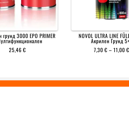
н грунд 3000 EPO PRIMER
NOVOL ULTRA LINE FÜL
Мултифункционален
Акрилен Грунд 5
25,46
€
7,30
€
–
11,00

0% БЕЗОПАСЕН
ОНЛАЙН ПЛАЩАНЕ
 ЛИНКОВЕ