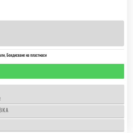
али
,
Боядисване на пластмаси
!
ВКА