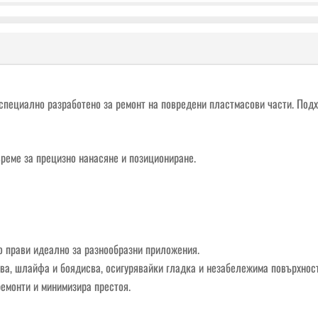
 специално разработено за ремонт на повредени пластмасови части. Под
реме за прецизно нанасяне и позициониране.
о прави идеално за разнообразни приложения.
ва, шлайфа и боядисва, осигурявайки гладка и незабележима повърхност
емонти и минимизира престоя.