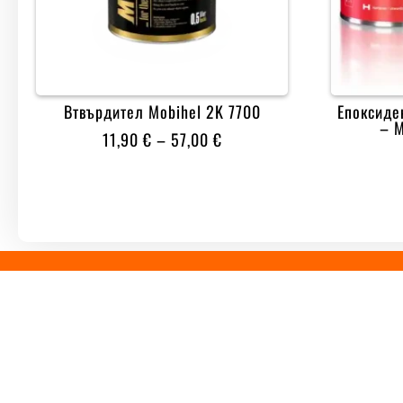
Втвърдител Mobihel 2K 7700
Епоксиде
– 
PRICE
11,90
€
–
57,00
€
RANGE:
11,90 €
THROUGH
57,00 €


ДОСТАВКА ДО 2 РАБОТНИ ДНИ
10
ИНФОРМАЦИЯ
ПОЛЕЗНИ