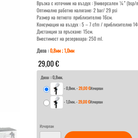
Връзка с източник на въздух : Универсален ¼” (bsp/n
Оптимално работно налягане: 2 bar/ 29 psi
Размер на петното: приблизително 16см.
Консумация на въздух : 5 – 7 cfm / приблизително 1
Дистанция за пръскане: 15см.
Вместимост на резервоара: 250 ml.
Дюза :
0,8мм ; 1,0мм
29,00
€
: 0,8мм.
Дюза:
-
0,8мм.
-
29,00
€
Изчерпан
-
1,0мм.
-
29,00
€
Изчерпан
Изчерпан
количество