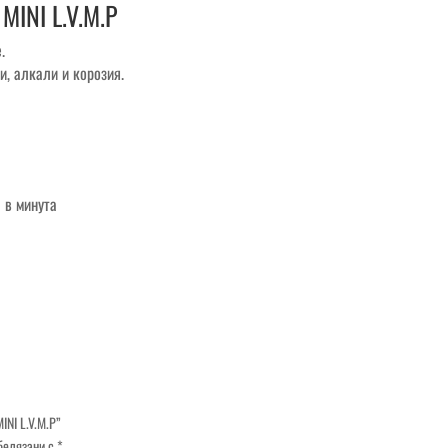
MINI L.V.M.P
.
и, алкали и корозия.
 в минута
INI L.V.M.P”
белязани с
*