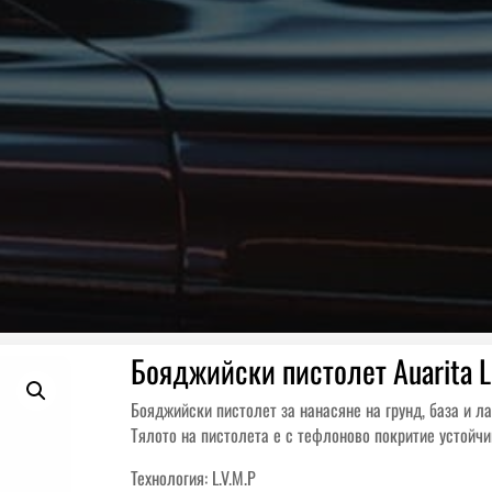
Бояджийски пистолет Auarita LI
Бояджийски пистолет за нанасяне на грунд, база и л
Тялото на пистолета е с тефлоново покритие устойчи
Технология: L.V.M.P