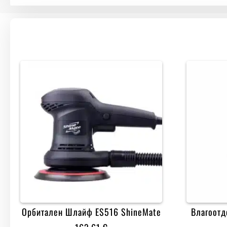
Орбитален Шлайф ES516 ShineMate
Влагоотд