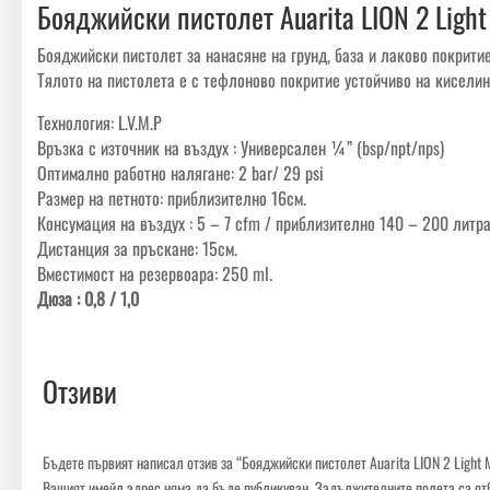
Бояджийски пистолет Auarita LION 2 Light 
Бояджийски пистолет за нанасяне на грунд, база и лаково покритие
Тялото на пистолета е с тефлоново покритие устойчиво на киселин
Технология: L.V.M.P
Връзка с източник на въздух : Универсален ¼” (bsp/npt/nps)
Оптимално работно налягане: 2 bar/ 29 psi
Размер на петното: приблизително 16см.
Консумация на въздух : 5 – 7 cfm / приблизително 140 – 200 литра
Дистанция за пръскане: 15см.
Вместимост на резервоара: 250 ml.
Дюза : 0,8 / 1,0
Отзиви
Бъдете първият написал отзив за “Бояджийски пистолет Auarita LION 2 Light M
Вашият имейл адрес няма да бъде публикуван.
Задължителните полета са от