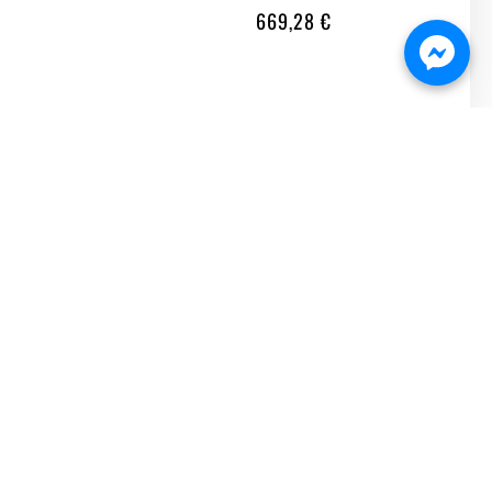
669,28
€

БЪРЗА ПОРЪЧКА