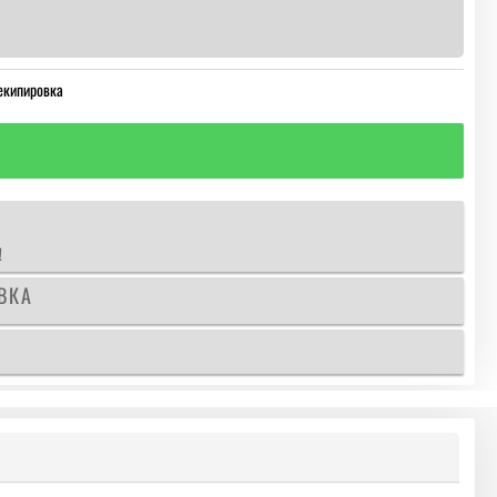
екипировка
!
ВКА