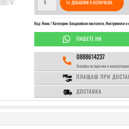
ДОБАВЯНЕ В КОЛИЧКАТА
за
Бояджийски
пистолет
Код:
Auarita
Няма
Категории:
Бояджийски пистолети
,
Инструменти и 
LION
2

ПИШЕТЕ НИ
Light
MINI
0888614237
L.V.M.P

Телефон за поръчки и консултация
ПЛАЩАШ ПРИ ДОСТА
ДОСТАВКА