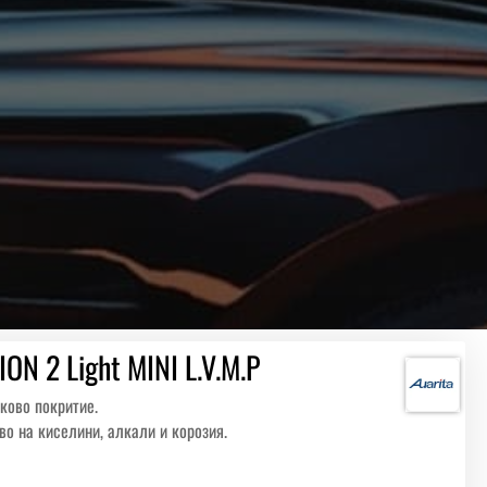
ON 2 Light MINI L.V.M.P
аково покритие.
во на киселини, алкали и корозия.