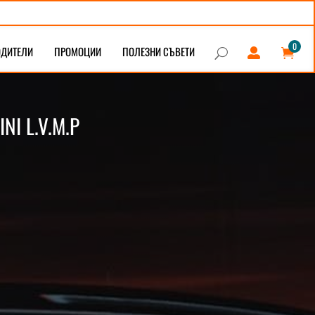
0
ОДИТЕЛИ
ПРОМОЦИИ
ПОЛЕЗНИ СЪВЕТИ


U
I L.V.M.P