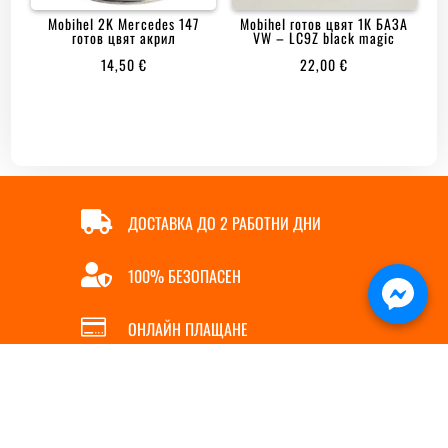
Mobihеl 2K Mercedes 147
Mobihеl готов цвят 1К БАЗА
готов цвят акрил
VW – LC9Z black magic
14,50
€
22,00
€

ДОСТАВКА ДО 2 РАБОТНИ ДНИ

100% БЕЗОПАСЕН

ОНЛАЙН ПЛАЩАНЕ

БЪРЗА ПОРЪЧКА