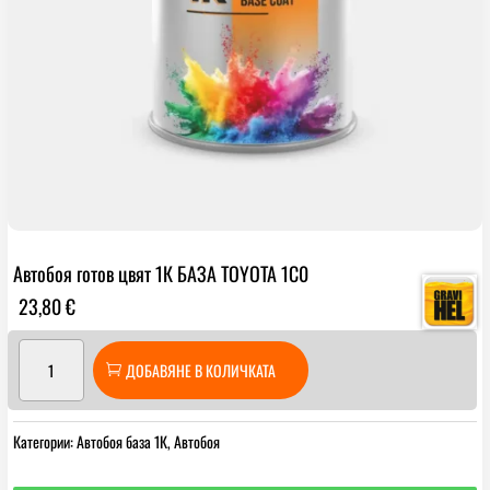
Автобоя готов цвят 1К БАЗА TOYOTA 1C0
23,80
€
количество
ДОБАВЯНЕ В КОЛИЧКАТА
за
Автобоя
готов
Категории:
Автобоя база 1К
,
Автобоя
цвят
1К