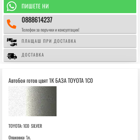
БАЗА

ПИШЕТЕ НИ
TOYOTA
0888614237
1C0

Телефон за поръчки и консултация!
ПЛАЩАШ ПРИ ДОСТАВКА
ДОСТАВКА
Автобоя готов цвят 1К БАЗА TOYOTA 1C0
TOYOTA: 1C0 SILVER
Опаковка: 1л.