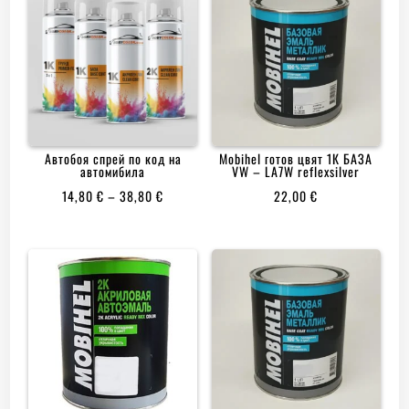
Автобоя спрей по код на
Mobihеl готов цвят 1К БАЗА
автомибила
VW – LA7W reflexsilver
PRICE
14,80
€
–
38,80
€
22,00
€
RANGE:
14,80 €
THROUGH
38,80 €