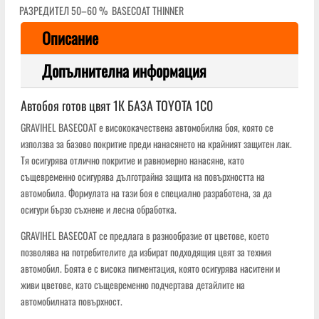
РАЗРЕДИТЕЛ 50–60 % BASECOAT THINNER
Описание
Допълнителна информация
Автобоя готов цвят 1К БАЗА TOYOTA 1C0
GRAVIHEL BASECOAT е висококачествена автомобилна боя, която се
използва за базово покритие преди нанасянето на крайният защитен лак.
Тя осигурява отлично покритие и равномерно нанасяне, като
същевременно осигурява дълготрайна защита на повърхността на
автомобила. Формулата на тази боя е специално разработена, за да
осигури бързо съхнене и лесна обработка.
GRAVIHEL BASECOAT се предлага в разнообразие от цветове, което
позволява на потребителите да избират подходящия цвят за техния
автомобил. Боята е с висока пигментация, която осигурява наситени и
живи цветове, като същевременно подчертава детайлите на
автомобилната повърхност.