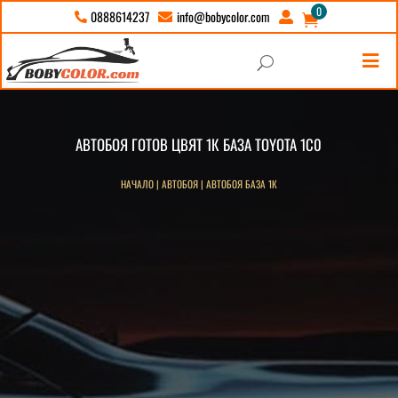
0
info@bobycolor.com
0888614237





U
АВТОБОЯ ГОТОВ ЦВЯТ 1К БАЗА TOYOTA 1C0
НАЧАЛО
|
АВТОБОЯ
|
АВТОБОЯ БАЗА 1К