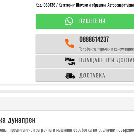
Код:
060136
Категории:
Шкурки и абразиви
,
Авторепаратурни
FOAMY
FLEX

ПИШЕТЕ НИ
114мм.
x
25
0888614237
м.

Шкурка
Телефон за поръчки и консултация
дунапрен
ПЛАЩАШ ПРИ ДОСТА
ДОСТАВКА
рка дунапрен
иал, предназначен за ръчна и машинна обработка на различни повърхнос