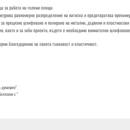
а за работа на големи площи.
сигурява равномерно разпределение на натиска и предотвратява прекоме
 за прецизно шлифоване и полиране на метални, дървени и пластмасови
я, както и за хоби проекти, където е необходимо внимателно шлифоване
орми благодарение на своята гъвкавост и еластичност.
а дунапрен”
белязани с
*