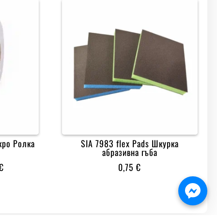
кро Ролка
SIA 7983 flex Pads Шкурка
абразивна гъба
PRICE
€
0,75
€
RANGE:
18,50 €
THROUGH
23,00 €