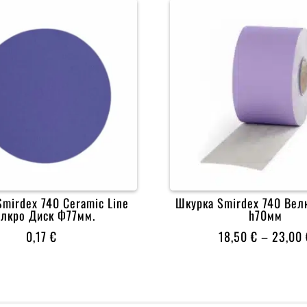
mirdex 740 Ceramic Line
Шкурка Smirdex 740 Вел
лкро Диск Ф77мм.
h70мм
0,17
€
18,50
€
–
23,00