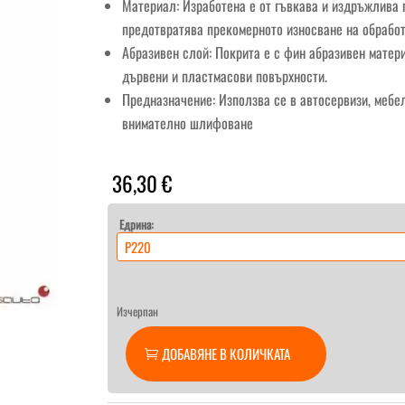
Материал: Изработена е от гъвкава и издръжлива 
предотвратява прекомерното износване на обработ
Абразивен слой: Покрита е с фин абразивен матер
дървени и пластмасови повърхности.
Предназначение: Използва се в автосервизи, мебел
внимателно шлифоване
36,30
€
Едрина:
Изчерпан
ДОБАВЯНЕ В КОЛИЧКАТА
количество
за
Bossauto