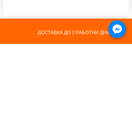
ДОСТАВКА ДО 2 РАБОТНИ ДНИ
100% БЕЗОПАСЕН
ОНЛАЙН ПЛАЩАНЕ
БЪРЗА ПОРЪЧКА
ИНФОРМАЦИЯ
ПОЛЕЗНИ ЛИНКОВЕ
5
За нас
Магазин
5
Контакти
Полезни съвети