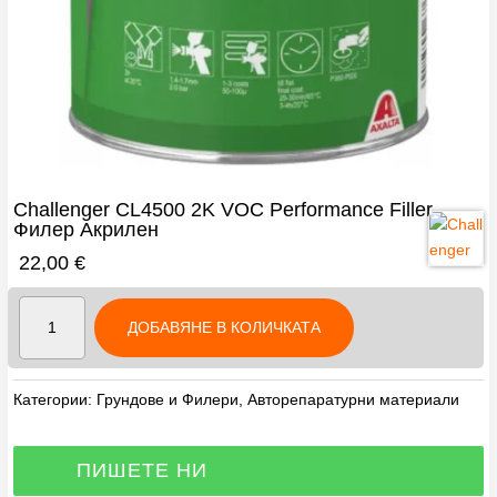
Challenger CL4500 2K VOC Performance Filler
Филер Акрилен
22,00
€
количество
ДОБАВЯНЕ В КОЛИЧКАТА
за
Challenger
CL4500
Категории:
Грундове и Филери
,
Авторепаратурни материали
2K
VOC
Performance
ПИШЕТЕ НИ
Filler