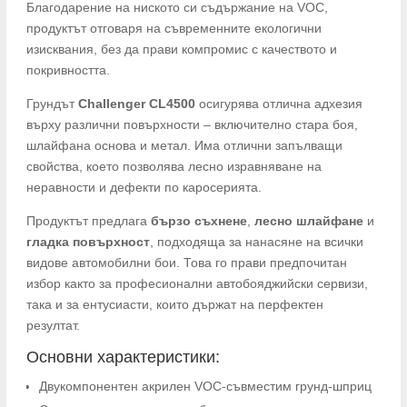
Благодарение на ниското си съдържание на VOC,
продуктът отговаря на съвременните екологични
изисквания, без да прави компромис с качеството и
покривността.
Грундът
Challenger CL4500
осигурява отлична адхезия
върху различни повърхности – включително стара боя,
шлайфана основа и метал. Има отлични запълващи
свойства, което позволява лесно изравняване на
неравности и дефекти по каросерията.
Продуктът предлага
бързо съхнене
,
лесно шлайфане
и
гладка повърхност
, подходяща за нанасяне на всички
видове автомобилни бои. Това го прави предпочитан
избор както за професионални автобояджийски сервизи,
така и за ентусиасти, които държат на перфектен
резултат.
Основни характеристики:
Двукомпонентен акрилен VOC-съвместим грунд-шприц