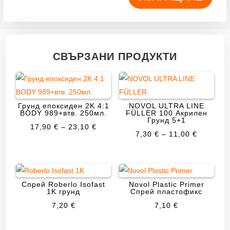
СВЪРЗАНИ ПРОДУКТИ
Грунд епоксиден 2K 4:1
NOVOL ULTRA LINE
BODY 989+втв. 250мл.
FÜLLER 100 Акрилен
Грунд 5+1
PRICE
17,90
€
–
23,10
€
PRICE
7,30
€
–
11,00
€
RANGE:
RANGE:
17,90 €
7,30 €
THROUGH
THROU
23,10 €
Спрей Roberlo Isofast
Novol Plastic Primer
11,00 €
1K грунд
Спрей пластофикс
7,20
€
7,10
€