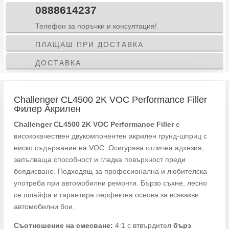
Филер
0888614237
Акрилен
Телефон за поръчки и консултация!
ПЛАЩАШ ПРИ ДОСТАВКА
ДОСТАВКА
Challenger CL4500 2K VOC Performance Filler
Филер Акрилен
Challenger CL4500 2K VOC Performance Filler
е
висококачествен двукомпонентен акрилен грунд-шприц с
ниско съдържание на VOC. Осигурява отлична адхезия,
запълваща способност и гладка повърхност преди
боядисване. Подходящ за професионална и любителска
употреба при автомобилни ремонти. Бързо съхне, лесно
се шлайфа и гарантира перфектна основа за всякакви
автомобилни бои.
Съотношение на смесване:
4:1 с втвърдител
бърз