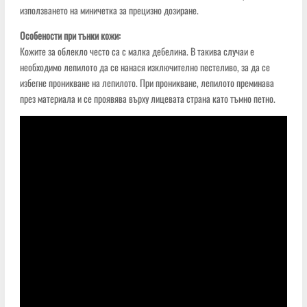
използването на миничетка за прецизно дозиране.
Особености при тънки кожи:
Кожите за облекло често са с малка дебелина. В такива случаи е
необходимо лепилото да се нанася изключително пестеливо, за да се
избегне проникване на лепилото. При проникване, лепилото преминава
през материала и се проявява върху лицевата страна като тъмно петно.