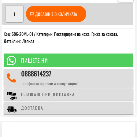
количество
ДОБАВЯНЕ В КОЛИЧКАТА
за
Colourlock
Leather
Код:
686-20ML-01
Категории:
Реставриране на кожа
,
Грижа за кожата
,
Glue
Детайлинг
,
Лепила
Професионално
лепило
за

ПИШЕТЕ НИ
кожа
0888614237

Телефон за поръчки и консултация!
ПЛАЩАШ ПРИ ДОСТАВКА
ДОСТАВКА