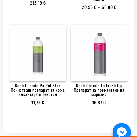
212,19
€
PRICE
20,96
€
–
68,00
€
RANGE:
20,96 €
THROUGH
68,00 €
Koch Chemie Po Pol Star
Koch Chemie Fu Fresh Up
Почистващ препарат за кожа
Препарат за премахване на
алкантара и текстил
миризми
11,76
€
16,87
€