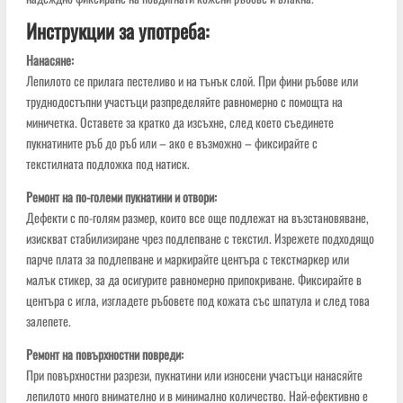
Инструкции за употреба:
Нанасяне:
Лепилото се прилага пестеливо и на тънък слой. При фини ръбове или
труднодостъпни участъци разпределяйте равномерно с помощта на
миничетка. Оставете за кратко да изсъхне, след което съединете
пукнатините ръб до ръб или – ако е възможно – фиксирайте с
текстилната подложка под натиск.
Ремонт на по-големи пукнатини и отвори:
Дефекти с по-голям размер, които все още подлежат на възстановяване,
изискват стабилизиране чрез подлепване с текстил. Изрежете подходящо
парче плата за подлепване и маркирайте центъра с текстмаркер или
малък стикер, за да осигурите равномерно припокриване. Фиксирайте в
центъра с игла, изгладете ръбовете под кожата със шпатула и след това
залепете.
Ремонт на повърхностни повреди:
При повърхностни разрези, пукнатини или износени участъци нанасяйте
лепилото много внимателно и в минимално количество. Най-ефективно е