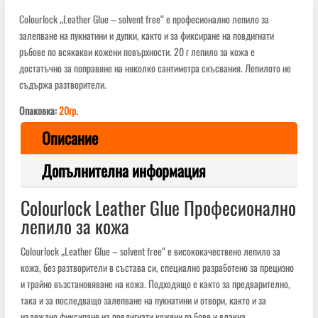
Colourlock „Leather Glue – solvent free“ е професионално лепило за
залепване на пукнатини и дупки, както и за фиксиране на повдигнати
ръбове по всякакви кожени повърхности. 20 г лепило за кожа е
достатъчно за поправяне на няколко сантиметра скъсвания. Лепилото не
съдържа разтворители.
Опаковка:
20гр.
Описание
Допълнителна информация
Colourlock Leather Glue Професионално
лепило за кожа
Colourlock „Leather Glue – solvent free“ е висококачествено лепило за
кожа, без разтворители в състава си, специално разработено за прецизно
и трайно възстановяване на кожа. Подходящо е както за предварително,
така и за последващо залепване на пукнатини и отвори, както и за
надеждно фиксиране на повдигнати кожени ръбове и влакна.