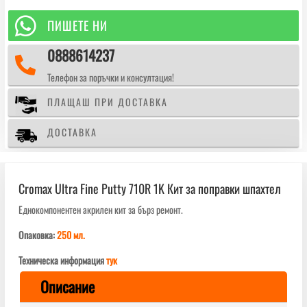
Putty
710R

ПИШЕТЕ НИ
1K
0888614237
Кит

за
Телефон за поръчки и консултация!
поправки
шпахтел
ПЛАЩАШ ПРИ ДОСТАВКА
ДОСТАВКА
Cromax Ultra Fine Putty 710R 1K Кит за поправки шпахтел
Еднокомпонентен акрилен кит за бърз ремонт.
Опаковка:
250 мл.
Техническа информация
тук
Описание