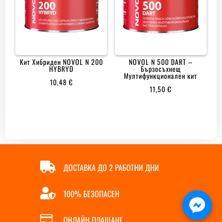
Кит Хибриден NOVOL N 200
NOVOL N 500 DART –
HYBRYD
Бързосъхнещ
Мултифункционален кит
10,48
€
11,50
€

ДОСТАВКА ДО 2 РАБОТНИ ДНИ

100% БЕЗОПАСЕН

ОНЛАЙН ПЛАЩАНЕ