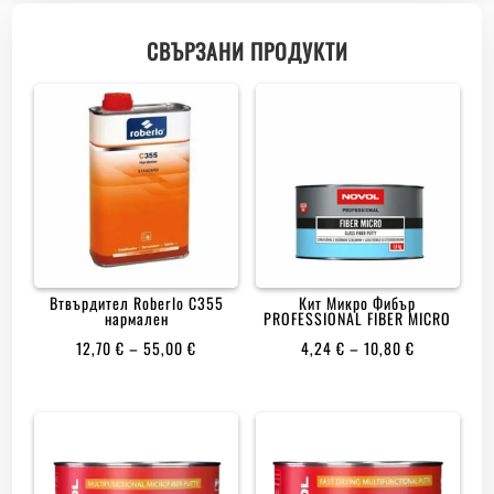
СВЪРЗАНИ ПРОДУКТИ
Втвърдител Roberlo C355
Кит Микро Фибър
нармален
PROFESSIONAL FIBER MICRO
PRICE
PRICE
12,70
€
–
55,00
€
4,24
€
–
10,80
€
RANGE:
RANGE:
12,70 €
4,24 €
THROUGH
THROUGH
55,00 €
10,80 €