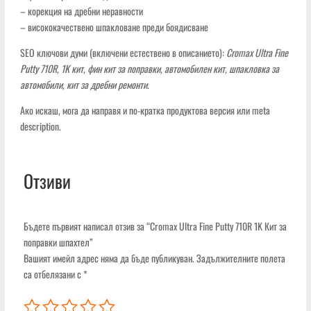
– корекция на дребни неравности
– висококачествено шпакловане преди боядисване
SEO ключови думи (включени естествено в описанието):
Cromax Ultra Fine
Putty 710R, 1K кит, фин кит за поправки, автомобилен кит, шпакловка за
автомобили, кит за дребни ремонти
.
Ако искаш, мога да направя и по-кратка продуктова версия или meta
description.
Отзиви
Бъдете първият написал отзив за “Cromax Ultra Fine Putty 710R 1K Кит за
поправки шпахтел”
Вашият имейл адрес няма да бъде публикуван.
Задължителните полета
са отбелязани с
*