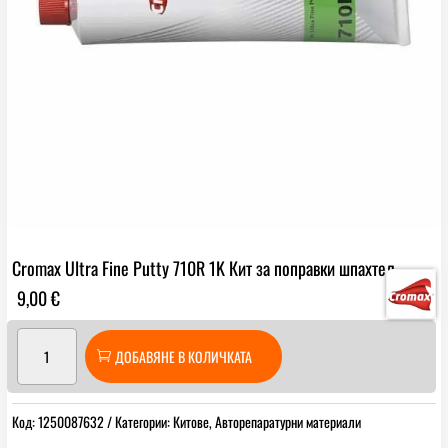
Cromax Ultra Fine Putty 710R 1K Кит за поправки шпахтел
9,00
€
количество
ДОБАВЯНЕ В КОЛИЧКАТА
за
Cromax
Ultra
Код:
1250087632
Категории:
Китове
,
Авторепаратурни материали
Fine