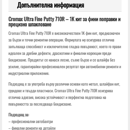
Допълнителна информация
Cromax Ultra Fine Putty 710R – 1K кит за фини поправки и
прецизно шпакловане
Cromax Ultra Fine Putty 710R е висококачествен 1K фин кит, предназначен
за бързи и точни ремонтни операции. Формулата му осигурява отлична
запълваща способност и изключително гладка повърхност, което го прави
идеален за дребни дефекти, драскотини и финални корекции преди
боядисване. Продуктът се нанася лесно, съхне бързо и се шлайфа без
усилие, гарантирайки професионален резултат при автомобилни ремонти и
индустриални приложения.
Подходящ е за употреба върху различни основи като метал, шлайфан кит,
грундове и твърди пластмаси. Cromax Ultra Fine Putty 710R осигурява
отлична адхезия, висока устойчивост и перфектна подготовка на
повърхността за последващо боядисване.
Подходящ за:
– професионални автобаятри
– финални ремонти на детайли