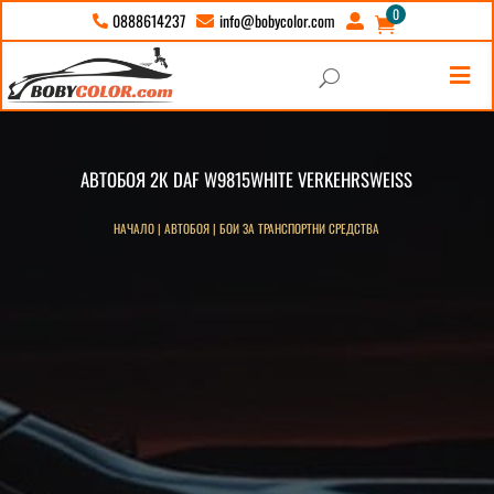
0
info@bobycolor.com
0888614237





U
АВТОБОЯ 2К DAF W9815WHITE VERKEHRSWEISS
НАЧАЛО
|
АВТОБОЯ
|
БОИ ЗА ТРАНСПОРТНИ СРЕДСТВА