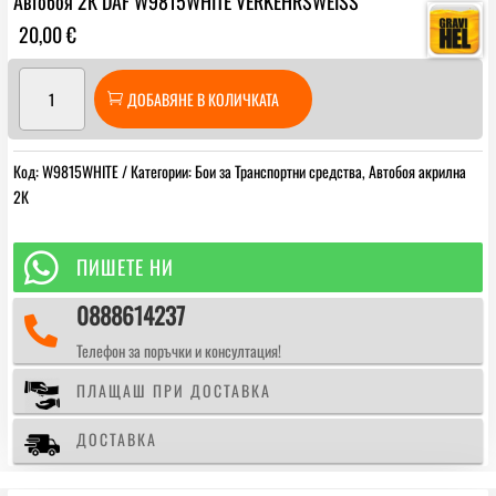
Автобоя 2К DAF W9815WHITE VERKEHRSWEISS
20,00
€
количество
ДОБАВЯНЕ В КОЛИЧКАТА
за
Автобоя
2К
Код:
W9815WHITE
Категории:
Бои за Транспортни средства
,
Автобоя акрилна
DAF
2К
W9815WHITE
VERKEHRSWEISS

ПИШЕТЕ НИ
0888614237

Телефон за поръчки и консултация!
ПЛАЩАШ ПРИ ДОСТАВКА
ДОСТАВКА