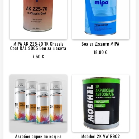
MIPA AK 225-70 1K Chassis
Боя за Джанти MIPA
Coat RAL 9005 Боя за шасита
18,80
€
7,50
€
Автобоя спрей по код на
Mobihеl 2K VW R902