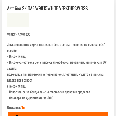
Автобоя 2К DAF W9815WHITE VERKEHRSWEISS
VERKEHRSWEISS
Двукомпонентна акрил-изоцианат боя, със съотношение на смесване 2:1
обемно
• Висок гланц
• Висококачествена боя с висока атмосферна, механична, химическа и UV
защита,
подходяща при най-тежки условия на експлоатация, където се изисква
гладка повърхност
с висок гланц.
• Използва се за боядисване на търговски превозни средства.
• Отговаря на директивата за ЛОС
Опаковка:
1л.