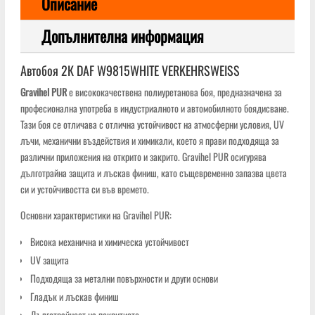
Описание
Допълнителна информация
Автобоя 2К DAF W9815WHITE VERKEHRSWEISS
Gravihel PUR
е висококачествена полиуретанова боя, предназначена за
професионална употреба в индустриалното и автомобилното боядисване.
Тази боя се отличава с отлична устойчивост на атмосферни условия, UV
лъчи, механични въздействия и химикали, което я прави подходяща за
различни приложения на открито и закрито. Gravihel PUR осигурява
дълготрайна защита и лъскав финиш, като същевременно запазва цвета
си и устойчивостта си във времето.
Основни характеристики на Gravihel PUR:
Висока механична и химическа устойчивост
UV защита
Подходяща за метални повърхности и други основи
Гладък и лъскав финиш
Дълготрайност на покритието