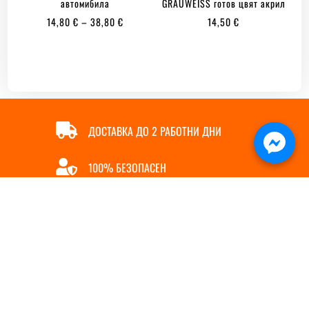
автомибила
GRAUWEISS готов цвят акрил
PRICE
14,80
€
–
38,80
€
14,50
€
RANGE:
14,80 €
THROUGH
38,80 €

ДОСТАВКА ДО 2 РАБОТНИ ДНИ

100% БЕЗОПАСЕН

ОНЛАЙН ПЛАЩАНЕ

БЪРЗА ПОРЪЧКА
ИНФОРМАЦИЯ
ПОЛЕЗНИ ЛИНКОВЕ