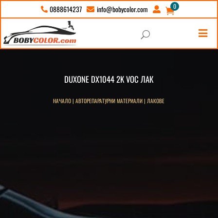
0
info@bobycolor.com
0888614237





U
DUXONE DX1044 2K VOC ЛАК
НАЧАЛО
|
АВТОРЕПАРАТУРНИ МАТЕРИАЛИ
|
ЛАКОВЕ