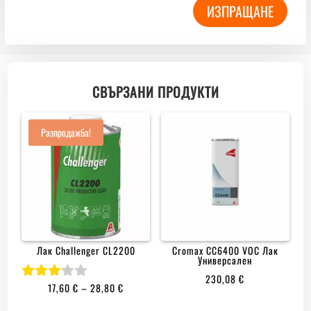
ИЗПРАЩАНЕ
СВЪРЗАНИ ПРОДУКТИ
Разпродажба!
Лак Challenger CL2200
Cromax CC6400 VOC Лак
Универсален
230,08
€
PRICE
17,60
€
–
28,80
€
Оцене
но с
RANGE: