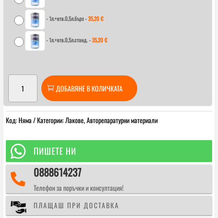
35,20 €
-
1л.+втв.0,5л.бърз
-
35,20
€
-
1л.+втв.0,5л.станд.
-
35,20
€
количество
ДОБАВЯНЕ В КОЛИЧКАТА
за
Duxone
DX1044
Код:
Няма
Категории:
Лакове
,
Авторепаратурни материали
2K
VOC
Лак

ПИШЕТЕ НИ
0888614237

Телефон за поръчки и консултация!
ПЛАЩАШ ПРИ ДОСТАВКА