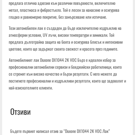
предлага отлична адхезия към различни повърхности, включително
метал, пластмаса и фибростъкло. Той е лесен за нанасяне и осигурява
гладко и равномерно покритие, без замърсяване или изтичане.
Този автомобилен лак е създаден да бъде изключително издръжлив на
атмосферни условия, UV лъчи, високи температури и химикали. Той
предлага дълготрайна защита на боята и осигурява блясък и интензивни
цветове, които ще задържат своята свежест и красота през годините.
Автомобилният лак Duxone DX1044 2K VOC Бърз е идеален избор за
професионални автомобилни сервизи и бояджийски работилници, които
се стремят към високо качество и бързи резултати. С него можете да
постигнете професионални и издръжливи резултати, които ще задоволят и
най-взискателните клиенти.
Отзиви
Бъдете първият написал отзив за “Duxone DX1044 2K VOC Лак”