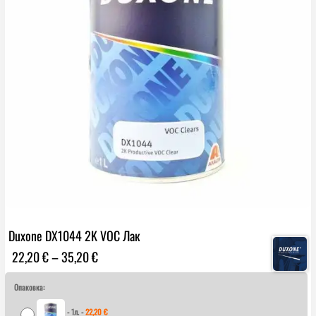
Duxone DX1044 2K VOC Лак
Price
22,20
€
–
35,20
€
range:
22,20 €
Опаковка:
through
-
1л.
-
22,20
€