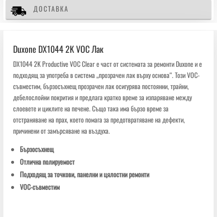
ДОСТАВКА
Duxone DX1044 2K VOC Лак
DX1044 2K Productive VOC Clear е част от системата за ремонти Duxone и е
подходящ за употреба в система „прозрачен лак върху основа“. Този VOC-
съвместим, бързосъхнещ прозрачен лак осигурява постоянни, трайни,
дебелослойни покрития и предлага кратко време за изпаряване между
слоевете и циклите на печене. Също така има бързо време за
отстраняване на прах, което помага за предотвратяване на дефекти,
причинени от замърсяване на въздуха.
Бързосъхнещ
Отлична полируемост
Подходящ за точкови, панелни и цялостни ремонти
VOC-съвместим