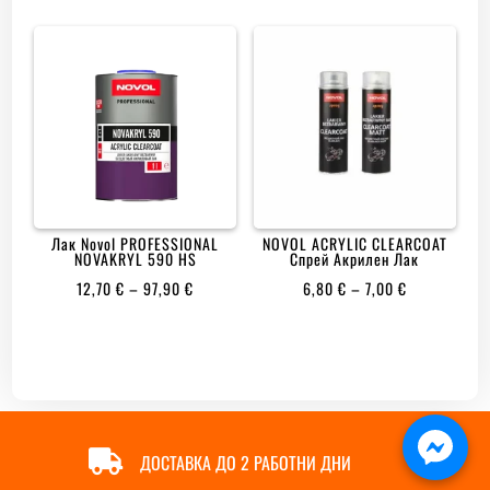
3.00
17,60 €
от 5
THROUGH
28,80 €
Лак Novol PROFESSIONAL
NOVOL ACRYLIC CLEARCOAT
NOVAKRYL 590 HS
Спрей Акрилен Лак
PRICE
PRICE
12,70
€
–
97,90
€
6,80
€
–
7,00
€
RANGE:
RANGE:
12,70 €
6,80 €
THROUGH
THROUGH
97,90 €
7,00 €

ДОСТАВКА ДО 2 РАБОТНИ ДНИ