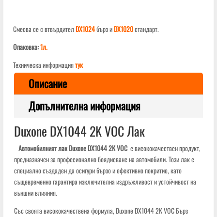
Смесва се с втвърдител
DX1024
бърз и
DX1020
стандарт.
Опаковка:
1л.
Техническа информация
тук
Описание
Допълнителна информация
Duxone DX1044 2K VOC Лак
Автомобилният лак Duxone DX1044 2K VOC
е висококачествен продукт,
предназначен за професионално боядисване на автомобили. Този лак е
специално създаден да осигури бързо и ефективно покритие, като
същевременно гарантира изключителна издръжливост и устойчивост на
външни влияния.
Със своята висококачествена формула, Duxone DX1044 2K VOC Бърз