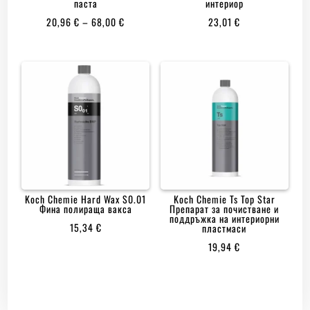
паста
интериор
PRICE
20,96
€
–
68,00
€
23,01
€
RANGE:
20,96 €
THROUGH
68,00 €
Koch Chemie Hard Wax S0.01
Koch Chemie Ts Top Star
Фина полираща вакса
Препарат за почистване и
поддръжка на интериорни
15,34
€
пластмаси
19,94
€