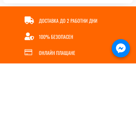

ДОСТАВКА ДО 2 РАБОТНИ ДНИ

100% БЕЗОПАСЕН

ОНЛАЙН ПЛАЩАНЕ

БЪРЗА ПОРЪЧКА
ИНФОРМАЦИЯ
ПОЛЕЗНИ ЛИНКОВЕ
За нас
Магазин
5
Контакти
Полезни съвети
5
Услуги
Доставка
5