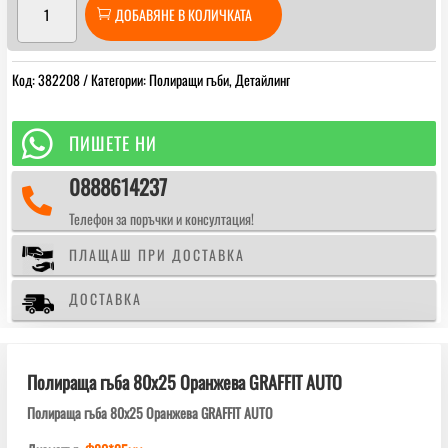
ДОБАВЯНЕ В КОЛИЧКАТА
за
Полираща
гъба
Код:
382208
Категории:
Полиращи гъби
,
Детайлинг
80х25
Оранжева
GRAFFIT

ПИШЕТЕ НИ
AUTO
0888614237

Телефон за поръчки и консултация!
ПЛАЩАШ ПРИ ДОСТАВКА
ДОСТАВКА
Полираща гъба 80х25 Оранжева GRAFFIT AUTO
Полираща гъба 80х25 Оранжева GRAFFIT AUTO