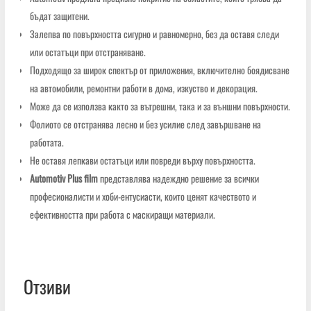
бъдат защитени.
Залепва по повърхността сигурно и равномерно, без да оставя следи
или остатъци при отстраняване.
Подходящо за широк спектър от приложения, включително боядисване
на автомобили, ремонтни работи в дома, изкуство и декорация.
Може да се използва както за вътрешни, така и за външни повърхности.
Фолиото се отстранява лесно и без усилие след завършване на
работата.
Не оставя лепкави остатъци или повреди върху повърхността.
Automotiv Plus film
представлява надеждно решение за всички
професионалисти и хоби-ентусиасти, които ценят качеството и
ефективността при работа с маскиращи материали.
Отзиви