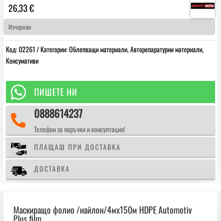
26,33
€
Изчерпан
Код:
02261
Категории:
Облепващи материали
,
Авторепаратурни материали
,
Консумативи

ПИШЕТЕ НИ
0888614237

Телефон за поръчки и консултация!
ПЛАЩАШ ПРИ ДОСТАВКА
ДОСТАВКА
Маскиращо фолио /найлон/4мх150м HDPE Automotiv
Plus film