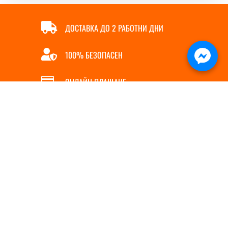

ДОСТАВКА ДО 2 РАБОТНИ ДНИ

100% БЕЗОПАСЕН

ОНЛАЙН ПЛАЩАНЕ

БЪРЗА ПОРЪЧКА
ИНФОРМАЦИЯ
ПОЛЕЗНИ ЛИНКОВЕ
За нас
Магазин
5
Контакти
Полезни съвети
5
Услуги
Доставка
5
Политика за бисквитки
Начин на плащане
5