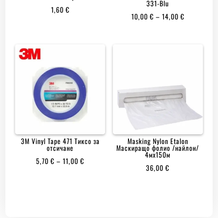
331-Blu
1,60
€
PRICE
10,00
€
–
14,00
€
RANGE:
10,00 €
THROUGH
14,00 €
3M Vinyl Tape 471 Тиксо за
Masking Nylon Etalon
отсичане
Маскиращо фолио /найлон/
4мх150м
PRICE
5,70
€
–
11,00
€
36,00
€
RANGE:
5,70 €
THROUGH
11,00 €