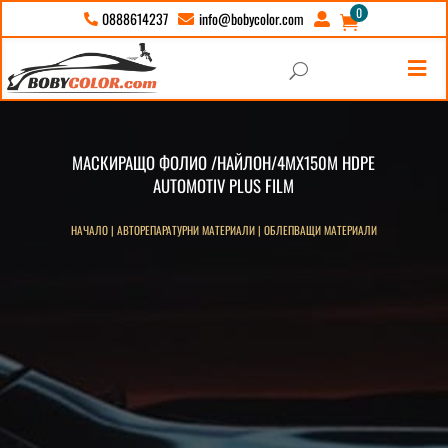
0
info@bobycolor.com
0888614237





U
МАСКИРАЩО ФОЛИО /НАЙЛОН/4МХ150М HDPE
AUTOMOTIV PLUS FILM
НАЧАЛО
|
АВТОРЕПАРАТУРНИ МАТЕРИАЛИ
|
ОБЛЕПВАЩИ МАТЕРИАЛИ