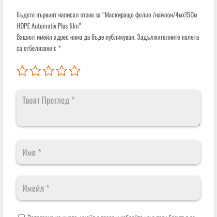
Бъдете първият написал отзив за “Маскиращо фолио /найлон/4мх150м
HDPE Automotiv Plus film”
Вашият имейл адрес няма да бъде публикуван.
Задължителните полета
са отбелязани с
*