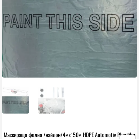
Маскиращо фолио /найлон/4мх150м HDPE Automotiv Plus film