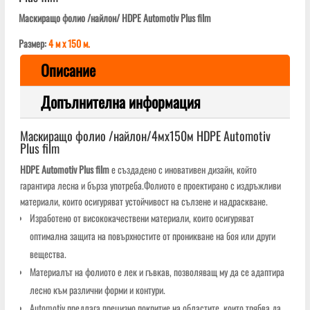
Маскиращо фолио /найлон/ HDPE Automotiv Plus film
Размер:
4 м х 150 м.
Описание
Допълнителна информация
Маскиращо фолио /найлон/4мх150м HDPE Automotiv
Plus film
HDPE Automotiv Plus film
е създадено с иновативен дизайн, който
гарантира лесна и бърза употреба.Фолиото е проектирано с издръжливи
материали, които осигуряват устойчивост на сълзене и надраскване.
Изработено от висококачествени материали, които осигуряват
оптимална защита на повърхностите от проникване на боя или други
вещества.
Материалът на фолиото е лек и гъвкав, позволяващ му да се адаптира
лесно към различни форми и контури.
Automotiv предлага прецизно покритие на областите, които трябва да