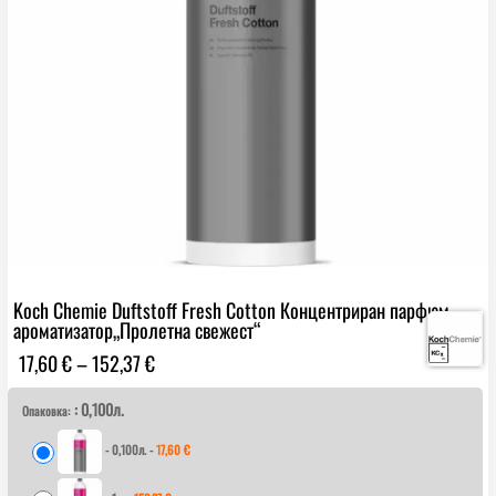
Koch Chemie Duftstoff Fresh Cotton Концентриран парфюм
ароматизатор„Пролетна свежест“
Price
17,60
€
–
152,37
€
range:
: 0,100л.
17,60 €
Опаковка:
through
-
0,100л.
-
17,60
€
152,37 €