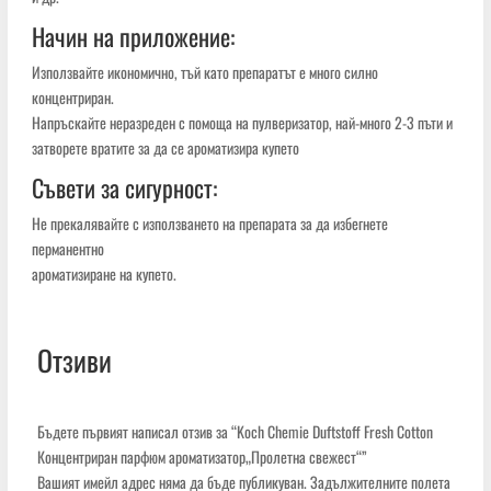
Начин на приложение:
Използвайте икономично, тъй като препаратът е много силно
концентриран.
Напръскайте неразреден с помоща на пулверизатор, най-много 2-3 пъти и
затворете вратите за да се ароматизира купето
Съвети за сигурност:
Не прекалявайте с използването на препарата за да избегнете
перманентно
ароматизиране на купето.
Отзиви
Бъдете първият написал отзив за “Koch Chemie Duftstoff Fresh Cotton
Концентриран парфюм ароматизатор„Пролетна свежест“”
Вашият имейл адрес няма да бъде публикуван.
Задължителните полета