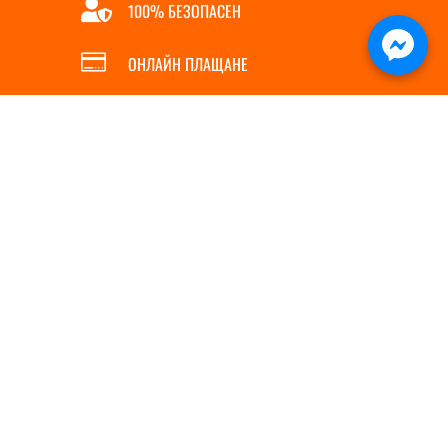

100% БЕЗОПАСЕН

ОНЛАЙН ПЛАЩАНЕ

БЪРЗА ПОРЪЧКА
ИНФОРМАЦИЯ
ПОЛЕЗНИ ЛИНКОВЕ
За нас
Магазин
5
Контакти
Полезни съвети
5
Услуги
Доставка
5
Политика за бисквитки
Начин на плащане
5
Политика на поверителност