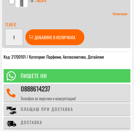
-
1л.
-
152,37
€
Изчистване
17,60
€
количество
ДОБАВЯНЕ В КОЛИЧКАТА
за
Koch
Chemie
Код:
21700101
Категории:
Парфюми
,
Автокозметика
,
Детайлинг
Duftstoff
Fresh
Cotton

ПИШЕТЕ НИ
Концентриран
0888614237
парфюм

ароматизатор„Пролетна
Телефон за поръчки и консултация!
свежест“
ПЛАЩАШ ПРИ ДОСТАВКА
ДОСТАВКА