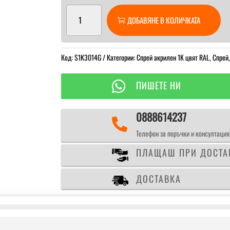
количество
ДОБАВЯНЕ В КОЛИЧКАТА
за
Спрей
акрилен
Код:
1K
S1K3014G
Категории:
Спрей акрилен 1K цвят RAL
,
Спрей
RAL
3014

ПИШЕТЕ НИ
Antique
pink
0888614237

Телефон за поръчки и консултация
ПЛАЩАШ ПРИ ДОСТА
ДОСТАВКА