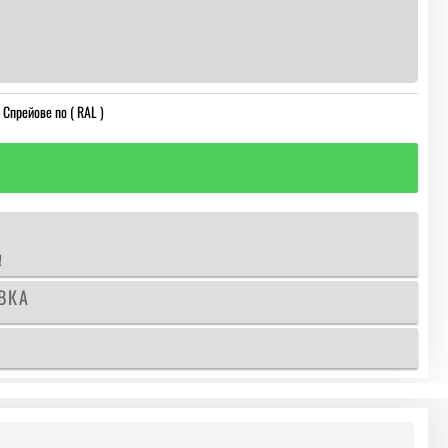
,
Спрейове по ( RAL )
!
ВКА