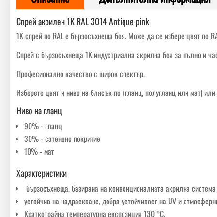
Спрей акрилен 1K RAL 3014 Antique pink
1K спрей по RAL е бързосъхнеща боя. Може да се избере цвят по RA
Спрей с бързосъхнеща 1K индустриална акрилна боя за пълно и част
Професионално качество с широк спектър.
Изберете цвят и ниво на блясък по (гланц, полугланц или мат) ил
Ниво на гланц
90% - гланц
30% - сатенено покритие
10% - мат
Характеристики
бързосъхнеща, базирана на конвенционалната акрилна система 
устойчив на надраскване, добра устойчивост на UV и атмосферни
Краткотрайна температурна експозиция 130 °C.