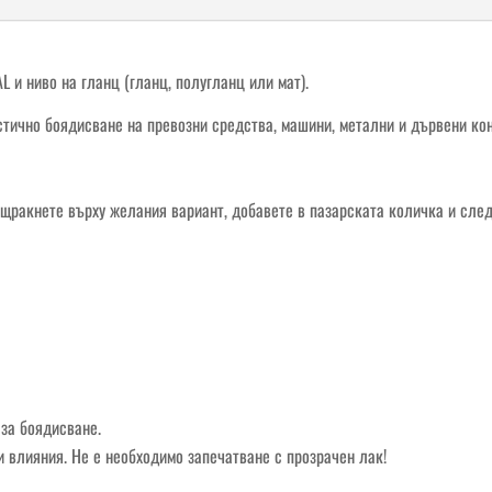
L и ниво на гланц (гланц, полугланц или мат).
ично боядисване на превозни средства, машини, метални и дървени конст
и щракнете върху желания вариант, добавете в пазарската количка и сле
за боядисване.
 влияния. Не е необходимо запечатване с прозрачен лак!