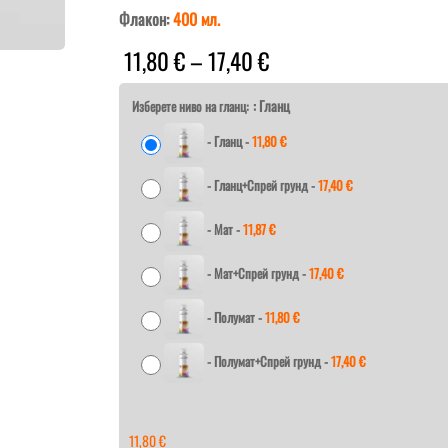
Флакон:
400
мл.
Price
11,80
€
–
17,40
€
range:
11,80 €
: Гланц
Изберете ниво на гланц:
through
-
Гланц
-
11,80
€
17,40 €
-
Гланц+Спрей грунд
-
17,40
€
-
Мат
-
11,87
€
-
Мат+Спрей грунд
-
17,40
€
-
Полумат
-
11,80
€
-
Полумат+Спрей грунд
-
17,40
€
11,80
€