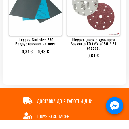
Шкурка Smirdex 270
Шкурка диск с дунапрен
Водоустойчива на лист
Bossauto FOAMY ø150 / 21
отвора.
PRICE
0,31
€
–
0,43
€
0,64
€
RANGE:
0,31 €
THROUGH
0,43 €

ДОСТАВКА ДО 2 РАБОТНИ ДНИ

100% БЕЗОПАСЕН