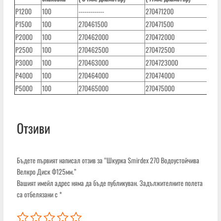
P1200
100
-------------
270471200
----
P1500
100
270461500
270471500
27
P2000
100
270462000
270472000
27
P2500
100
270462500
270472500
27
P3000
100
270463000
2704723000
27
P4000
100
270464000
270474000
27
P5000
100
270465000
270475000
27
Отзиви
Бъдете първият написал отзив за “Шкурка Smirdex 270 Водоустойчива
Велкро Диск Ф125мм.”
Вашият имейл адрес няма да бъде публикуван.
Задължителните полета
са отбелязани с
*