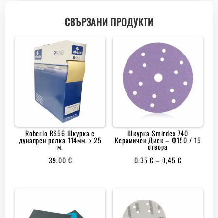
СВЪРЗАНИ ПРОДУКТИ
Roberlo RS56 Шкурка с
Шкурка Smirdex 740
дунапрен ролка 114мм. x 25
Керамичен Диск – Ф150 / 15
м.
отвора
PRICE
39,00
€
0,35
€
–
0,45
€
RANGE:
0,35 €
THROUGH
0,45 €