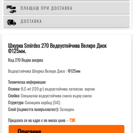
ПЛАЩАШ ПРИ ДОСТАВКА
ДОСТАВКА
Шкурка Smirdex 270 Водоустойчива Велкро Диск
Ф125мм.
Код 270 Водна шкурка
Водоустойчива Шкурка Велкро Диск :
Ф125мм
Техническа информация:
Основа:
B,C-wt (120 gr) водоустойчива латексна хартия
Спойка:
Специална водоустойчива смола върху смола
Структура:
Силициев карбид (SiC)
Слой (
зърнестта
пазпръснатост
):
Затворен
Предлага се на едро с по ниска цена
–
ТУК
Описание