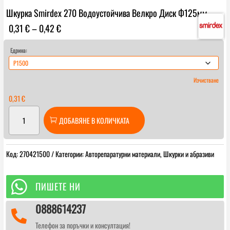
Шкурка Smirdex 270 Водоустойчива Велкро Диск Ф125мм.
Price
0,31
€
–
0,42
€
range:
0,31 €
Едрина:
through
0,42 €
Изчистване
0,31
€
количество
ДОБАВЯНЕ В КОЛИЧКАТА
за
Шкурка
Smirdex
Код:
270421500
Категории:
Авторепаратурни материали
,
Шкурки и абразиви
270
Водоустойчива
Велкро

ПИШЕТЕ НИ
Диск
0888614237
Ф125мм.

Телефон за поръчки и консултация!