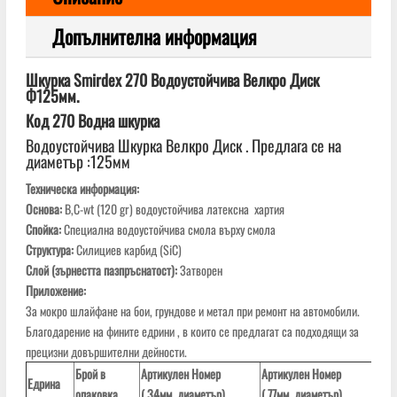
Допълнителна информация
Шкурка Smirdex 270 Водоустойчива Велкро Диск
Ф125мм.
Код 270 Водна шкурка
Водоустойчива Шкурка Велкро Диск . Предлага се на
диаметър :125мм
Техническа информация:
Основа:
B,C-wt (120 gr) водоустойчива латексна хартия
Спойка:
Специална водоустойчива смола върху смола
Структура:
Силициев карбид (SiC)
Слой (
зърнестта
пазпръснатост
):
Затворен
Приложение:
За мокро шлайфане на бои, грундове и метал при ремонт на автомобили.
Благодарение на фините едрини , в които се предлагат са подходящи за
прецизни довършителни дейности.
Брой в
Артикулен
Номер
Артикулен
Номер
Арт
Едрина
опаковка
( 34мм. диаметър)
( 77мм. диаметър)
( 1