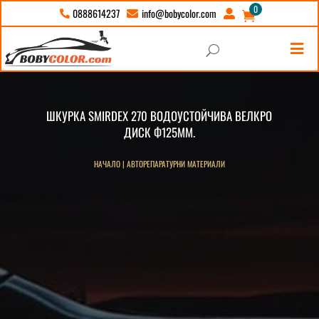
0
info@bobycolor.com
0888614237





U
ШКУРКА SMIRDEX 270 ВОДОУСТОЙЧИВА ВЕЛКРО
ДИСК Ф125ММ.
НАЧАЛО
|
АВТОРЕПАРАТУРНИ МАТЕРИАЛИ