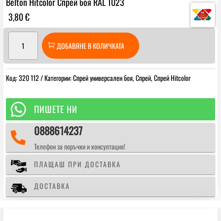
Belton Hitcolor Спрей боя RAL 1023
3,80
€
количество
ДОБАВЯНЕ В КОЛИЧКАТА
за
Belton
Hitcolor
Код:
320 112
Категории:
Спрей универсален боя
,
Спрей
,
Спрей Hitcolor
Спрей
боя
RAL

ПИШЕТЕ НИ
1023
0888614237

Телефон за поръчки и консултация!
ПЛАЩАШ ПРИ ДОСТАВКА
ДОСТАВКА