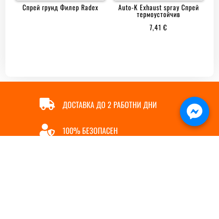
Спрей грунд Филер Radex
Auto-K Exhaust spray Спрей
термоустойчив
7,41
€

ДОСТАВКА ДО 2 РАБОТНИ ДНИ

100% БЕЗОПАСЕН

ОНЛАЙН ПЛАЩАНЕ

БЪРЗА ПОРЪЧКА