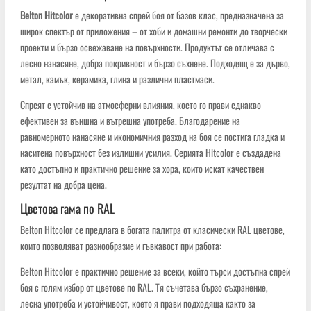
Belton Hitcolor
е декоративна спрей боя от базов клас, предназначена за
широк спектър от приложения – от хоби и домашни ремонти до творчески
проекти и бързо освежаване на повърхности. Продуктът се отличава с
лесно нанасяне, добра покривност и бързо съхнене. Подходящ е за дърво,
метал, камък, керамика, глина и различни пластмаси.
Спреят е устойчив на атмосферни влияния, което го прави еднакво
ефективен за външна и вътрешна употреба. Благодарение на
равномерното нанасяне и икономичния разход на боя се постига гладка и
наситена повърхност без излишни усилия. Серията Hitcolor е създадена
като достъпно и практично решение за хора, които искат качествен
резултат на добра цена.
Цветова гама по RAL
Belton Hitcolor се предлага в богата палитра от класически RAL цветове,
които позволяват разнообразие и гъвкавост при работа:
Belton Hitcolor е практично решение за всеки, който търси достъпна спрей
боя с голям избор от цветове по RAL. Тя съчетава бързо съхранение,
лесна употреба и устойчивост, което я прави подходяща както за