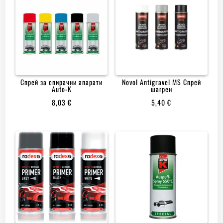
Спрей за спирачни апарати
Novol Antigravel MS Спрей
Auto-K
шагрен
8,03
€
5,40
€