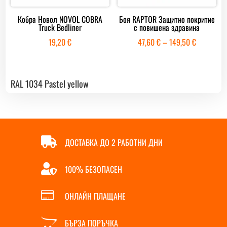
Кобра Новол NOVOL COBRA
Боя RAPTOR Защитно покритие
Truck Bedliner
с повишена здравина
Price
19,20
€
47,60
€
–
149,50
€
range:
47,60 €
through
RAL 1034 Pastel yellow
149,50 €

ДОСТАВКА ДО 2 РАБОТНИ ДНИ

100% БЕЗОПАСЕН

ОНЛАЙН ПЛАЩАНЕ

БЪРЗА ПОРЪЧКА