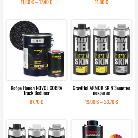
Price
11,80
€
–
17,40
€
11,80
€
range:
11,80 €
through
17,40 €
Кобра Новол NOVOL COBRA
GraviHel ARMOR SKIN Защитно
Truck Bedliner
покритие
Price
87,70
€
19,00
€
–
23,70
€
range:
19,00 €
through
23,70 €