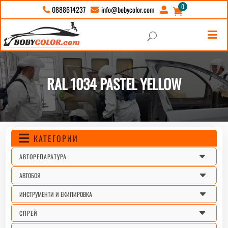
0
info@bobycolor.com
0888614237





U
RAL 1034 PASTEL YELLOW
КАТЕГОРИИ

C
АВТОРЕПАРАТУРА
C
АВТОБОЯ
C
ИНСТРУМЕНТИ И ЕКИПИРОВКА
C
СПРЕЙ