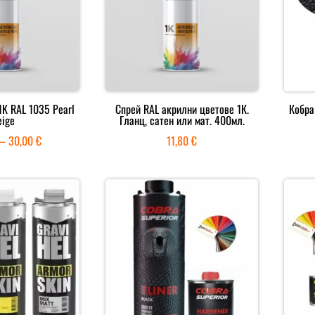
1K RAL 1035 Pearl
Спрей RAL акрилни цветове 1К.
Кобра
eige
Гланц, сатен или мат. 400мл.
Price
–
30,00
€
11,80
€
range:
12,80 €
through
30,00 €