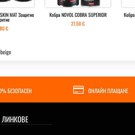
 SKIN MAT Защитно
Кобра NOVOL COBRA SUPERIOR
Кобра
ритие
27,50
€
,80
€
 beige

0% БЕЗОПАСЕН
ОНЛАЙН ПЛАЩАНЕ
 ЛИНКОВЕ