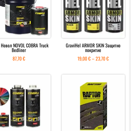
 Новол NOVOL COBRA Truck
GraviHel ARMOR SKIN Защитно
Bedliner
покритие
Price
87,70
€
19,00
€
–
23,70
€
range:
19,00 €
through
23,70 €