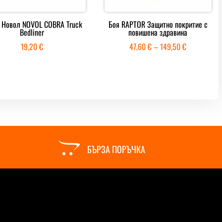
 Новол NOVOL COBRA Truck
Боя RAPTOR Защитно покритие с
Bedliner
повишена здравина
Price
19,20
€
47,60
€
–
149,50
€
range:
47,60 €
through
149,50 €

БЪРЗА ПОРЪЧКА