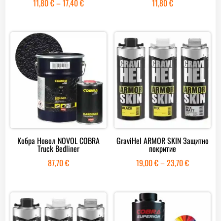
Price
11,80
€
–
17,40
€
11,80
€
range:
11,80 €
through
17,40 €
Кобра Новол NOVOL COBRA
GraviHel ARMOR SKIN Защитно
Truck Bedliner
покритие
Price
87,70
€
19,00
€
–
23,70
€
range:
19,00 €
through
23,70 €