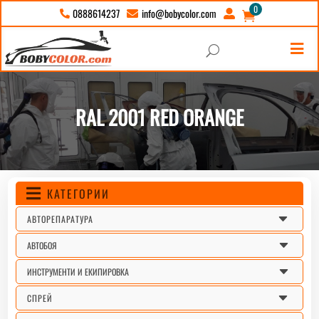
0
info@bobycolor.com
0888614237





U
RAL 2001 RED ORANGE
КАТЕГОРИИ

C
АВТОРЕПАРАТУРА
C
АВТОБОЯ
C
ИНСТРУМЕНТИ И ЕКИПИРОВКА
C
СПРЕЙ