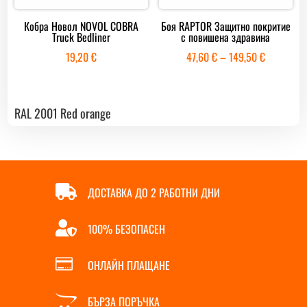
Кобра Новол NOVOL COBRA
Боя RAPTOR Защитно покритие
Truck Bedliner
с повишена здравина
Price
19,20
€
47,60
€
–
149,50
€
range:
47,60 €
through
RAL 2001 Red orange
149,50 €

ДОСТАВКА ДО 2 РАБОТНИ ДНИ

100% БЕЗОПАСЕН

ОНЛАЙН ПЛАЩАНЕ

БЪРЗА ПОРЪЧКА