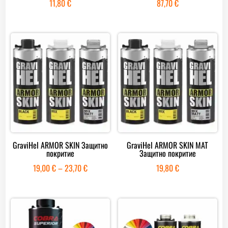
11,80
€
87,70
€
GraviHel ARMOR SKIN Защитно
GraviHel ARMOR SKIN MAT
покритие
Защитно покритие
Price
19,00
€
–
23,70
€
19,80
€
range:
19,00 €
through
23,70 €