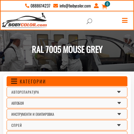
0
info@bobycolor.com
0888614237





U
RAL 7005 MOUSE GREY
КАТЕГОРИИ

C
АВТОРЕПАРАТУРА
C
АВТОБОЯ
C
ИНСТРУМЕНТИ И ЕКИПИРОВКА
C
СПРЕЙ