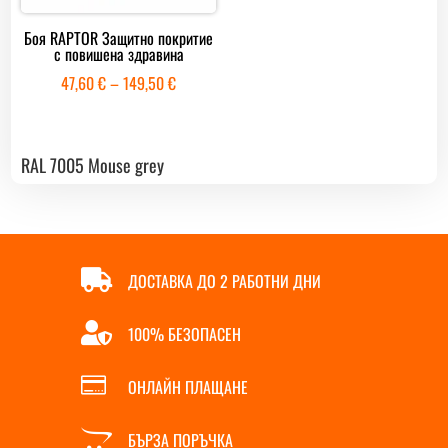
Боя RAPTOR Защитно покритие
с повишена здравина
Price
47,60
€
–
149,50
€
range:
47,60 €
through
RAL 7005 Mouse grey
149,50 €

ДОСТАВКА ДО 2 РАБОТНИ ДНИ

100% БЕЗОПАСЕН

ОНЛАЙН ПЛАЩАНЕ

БЪРЗА ПОРЪЧКА