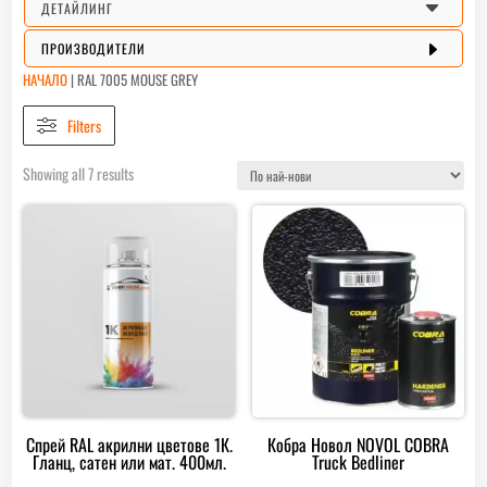
C
ДЕТАЙЛИНГ
E
ПРОИЗВОДИТЕЛИ
НАЧАЛО
|
RAL 7005 MOUSE GREY
Filters
Sorted
Showing all 7 results
by
latest
Спрей RAL акрилни цветове 1К.
Кобра Новол NOVOL COBRA
Гланц, сатен или мат. 400мл.
Truck Bedliner