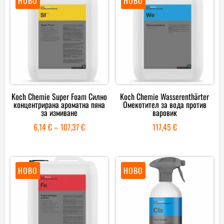
НОВО
НОВО
95,60 €
Koch Chemie Super Foam Силно
Koch Chemie Wasserenthärter
концентрирана ароматна пяна
Oмекотител за вода против
за измиване
варовик
Price
6,14
€
–
107,37
€
117,45
€
range:
6,14 €
through
НОВО
НОВО
107,37 €