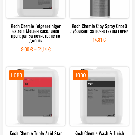
Koch Chemie Felgenreiniger
Koch Chemie Clay Spray Спрей
extrem Мощен киселинен
лубрикант за почистващи глини
препарат за почистване на
14,81
€
джанти
Price
9,00
€
–
74,14
€
range:
9,00 €
through
НОВО
НОВО
74,14 €
Koch Chemie Triple Acid Star
Koch Chemie Wash & Finish