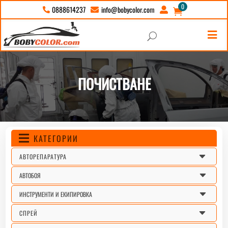
0
info@bobycolor.com
0888614237





U
ПОЧИСТВАНЕ
КАТЕГОРИИ

C
АВТОРЕПАРАТУРА
C
АВТОБОЯ
C
ИНСТРУМЕНТИ И ЕКИПИРОВКА
C
СПРЕЙ