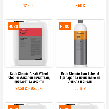
12,60
€
8,50
€
НОВО
НОВО
Koch Chemie Alkali Wheel
Koch Chemie Eum Eulex M
Cleaner Алкален почистващ
Препарат за почистване на
препарат за джанти
лепила и смоли
Price
22,50
€
–
95,60
€
33,19
€
range:
22,50 €
through