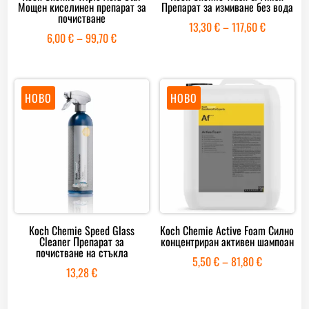
Мощен киселинен препарат за
Препарат за измиване без вода
почистване
Price
13,30
€
–
117,60
€
Price
6,00
€
–
99,70
€
range:
range:
13,30 €
6,00 €
through
through
НОВО
НОВО
117,60 €
99,70 €
Koch Chemie Speed Glass
Koch Chemie Active Foam Силно
Cleaner Препарат за
концентриран активен шампоан
почистване на стъкла
Price
5,50
€
–
81,80
€
13,28
€
range:
5,50 €