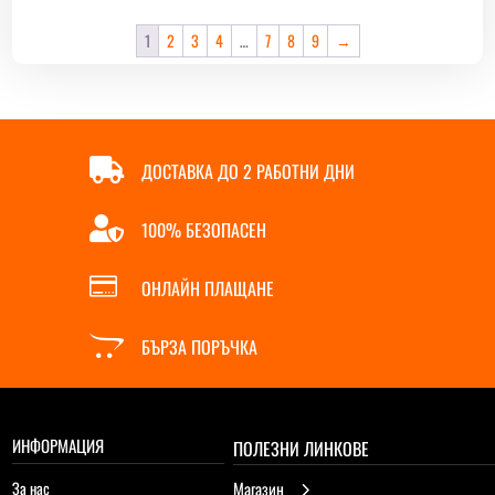
through
81,80 €
1
2
3
4
…
7
8
9
→

ДОСТАВКА ДО 2 РАБОТНИ ДНИ

100% БЕЗОПАСЕН

ОНЛАЙН ПЛАЩАНЕ

БЪРЗА ПОРЪЧКА
ИНФОРМАЦИЯ
ПОЛЕЗНИ ЛИНКОВЕ
За нас
Магазин
5