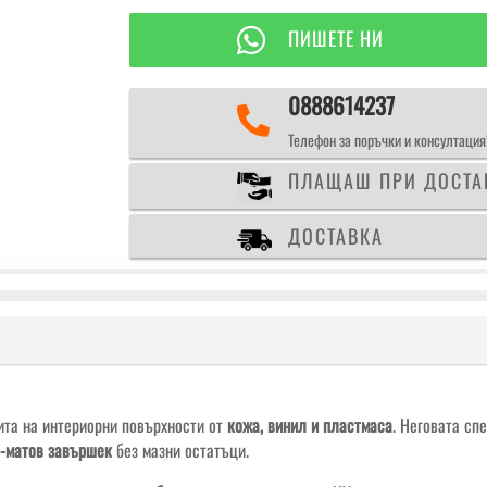
-
грижа

ПИШЕТЕ НИ
за
интериора
0888614237

Телефон за поръчки и консултация
ПЛАЩАШ ПРИ ДОСТА
ДОСТАВКА
ита на интериорни повърхности от
кожа, винил и пластмаса
. Неговата сп
-матов завършек
без мазни остатъци.