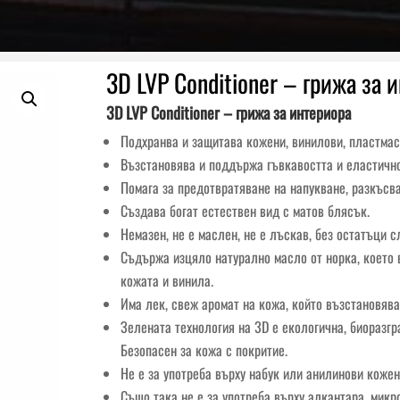
3D LVP Conditioner – грижа за 
3D LVP Conditioner – грижа за интериора
Подхранва и защитава кожени, винилови, пластмас
Възстановява и поддържа гъвкавостта и еластично
Помага за предотвратяване на напукване, разкъсв
Създава богат естествен вид с матов блясък.
Немазен, не е маслен, не е лъскав, без остатъци 
Съдържа изцяло натурално масло от норка, което
кожата и винила.
Има лек, свеж аромат на кожа, който възстановява
Зелената технология на 3D е екологична, биоразг
Безопасен за кожа с покритие.
Не е за употреба върху набук или анилинови кожен
Също така не е за употреба върху алкантара, микр