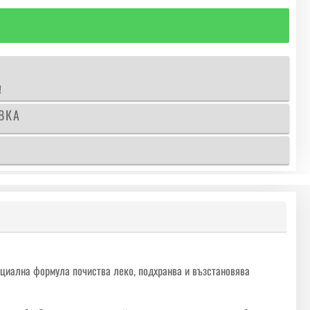
!
ВКА
ециална формула почиства леко, подхранва и възстановява