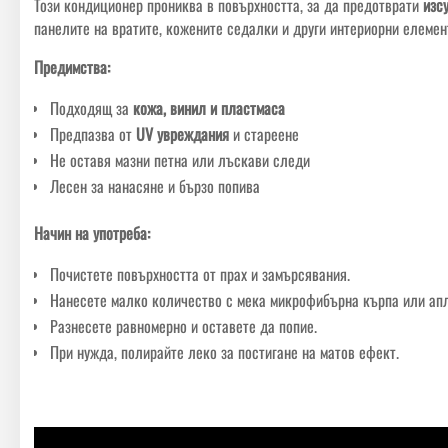
Този кондиционер прониква в повърхността, за да предотврати
изс
панелите на вратите, кожените седалки и други интериорни елемен
Предимства:
Подходящ за
кожа, винил и пластмаса
Предпазва от
UV увреждания
и стареене
Не оставя мазни петна или лъскави следи
Лесен за нанасяне и бързо попива
Начин на употреба:
Почистете повърхността от прах и замърсявания.
Нанесете малко количество с мека микрофибърна кърпа или апл
Разнесете равномерно и оставете да попие.
При нужда, полирайте леко за постигане на матов ефект.