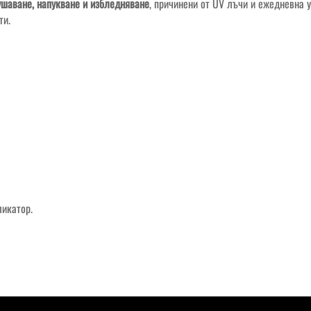
ушаване, напукване и избледняване
, причинени от UV лъчи и ежедневна у
ти.
икатор.