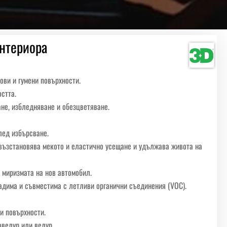
интериора
ови и гумени повърхности.
стта.
ане, избледняване и обезцветяване.
след избърсване.
 възстановява мекото и еластично усещане и удължава живота на
 миризмата на нов автомобил.
радима и съвместима с летливи органични съединения (VOC).
и повърхности.
овелур или велур.