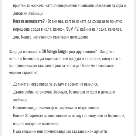
приятен за миризма, като същевременно е напълно безопасен за хора и
домашни любимци.
Кога го използвате?
- Всеки път, когато искате да създадете приятно
миришеща среда в кола, камион, SUV, RV, кабина на лодка, самолет,
дом, бизнес, магазин или санитарни помещения.
Защо да използвате
3D Mango Tango
пред други опции? - Защото е
напълно безопасно да вдишвате този продукт в тялото си, след като е
бил пулверизиран във фин спрей за частици. Освен че е безопасно -
мирише страхотно!
Деликатен освежител за въздух с аромат на ванилия.
Дълготрайна нетоксична формула, безопасна за хора и домашни
любимци.
Неоцветяващ елиминатор на миризми на водна основа.
Всички 3D аромати за освежители за въздух са получени от безопасни,
изцяло натурални източници.
Нула токсични или причиняващи рак съставки или аромати.