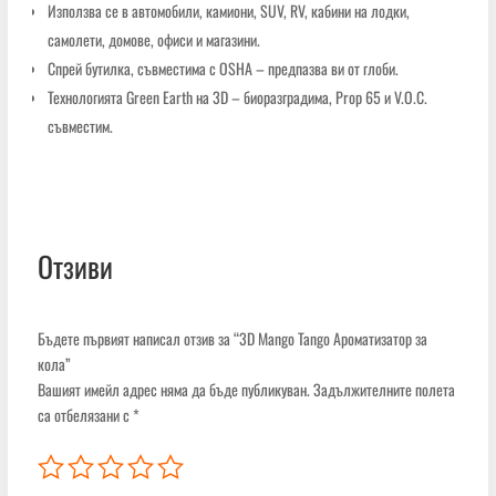
Използва се в автомобили, камиони, SUV, RV, кабини на лодки,
самолети, домове, офиси и магазини.
Спрей бутилка, съвместима с OSHA – предпазва ви от глоби.
Технологията Green Earth на 3D – биоразградима, Prop 65 и V.O.C.
съвместим.
Отзиви
Бъдете първият написал отзив за “3D Mango Tango Ароматизатор за
кола”
Вашият имейл адрес няма да бъде публикуван.
Задължителните полета
са отбелязани с
*