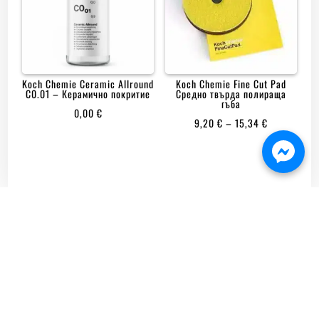
Koch Chemie Ceramic Allround
Koch Chemie Fine Cut Pad
C0.01 – Керамично покритие
Средно твърда полираща
гъба
0,00
€
PRICE
9,20
€
–
15,34
€
RANGE:
9,20 €
THROUGH
15,34 €

ДОСТАВКА ДО 2 РАБОТНИ ДНИ

100% БЕЗОПАСЕН

ОНЛАЙН ПЛАЩАНЕ