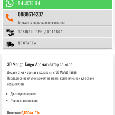
за

ПИШЕТЕ НИ
кола
0888614237

Телефон за поръчки и консултация!
ПЛАЩАШ ПРИ ДОСТАВКА
ДОСТАВКА
3D Mango Tango Ароматизатор за кола
Добави стил и аромат в колата си с
3D Mango Tango
!
Наслади се на плътен аромат на манго, който няма как да остане
незабелязан.
Дълготраен аромат
Лесен за използване
Опаковка:
0,500мл. / 1л.