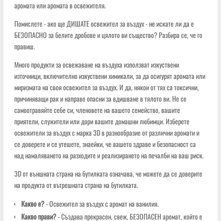
аромата или аромата в освежителя.
Помислете - ако ще ДИШАТЕ освежител за въздух - не искате ли да е
БЕЗОПАСНО за белите дробове и цялото ви същество? Разбира се, че го
правиш.
Много продукти за освежаване на въздуха използват изкуствени
източници, включително изкуствени химикали, за да осигурят аромата или
миризмата на своя освежител за въздух. И да, някои от тях са токсични,
причиняващи рак и направо опасни за вдишване в тялото ви. Не се
самоотравяйте себе си, членовете на вашето семейство, вашите
приятели, служители или дори вашите домашни любимци. Изберете
освежители за въздух с марка 3D в разнообразие от различни аромати и
се доверете и се утешете, знаейки, че вашето здраве и безопасност са
над намаляването на разходите и реализирането на печалби на ваш риск.
3D от външната страна на бутилката означава, че можете да се доверите
на продукта от вътрешната страна на бутилката.
Какво е?
- Освежител за въздух с аромат на ванилия.
Какво прави?
- Създава прекрасен, свеж, БЕЗОПАСЕН аромат, който е