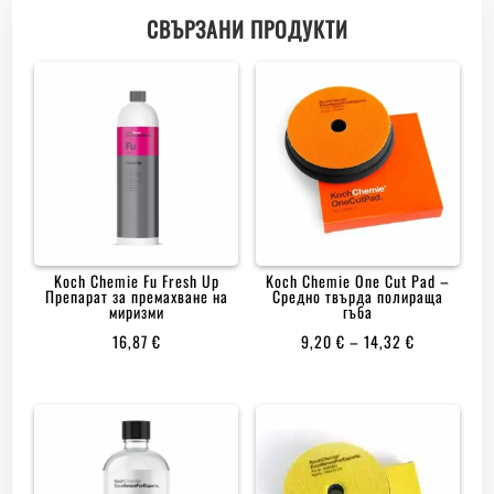
СВЪРЗАНИ ПРОДУКТИ
Koch Chemie Fu Fresh Up
Koch Chemie One Cut Pad –
Препарат за премахване на
Средно твърда полираща
миризми
гъба
PRICE
16,87
€
9,20
€
–
14,32
€
RANGE:
9,20 €
THROUGH
14,32 €