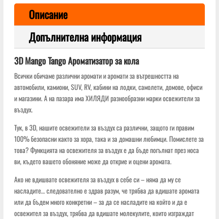
Описание
Допълнителна информация
3D Mango Tango Ароматизатор за кола
Всички обичаме различни аромати и аромати за вътрешността на
автомобили, камиони, SUV, RV, кабини на лодки, самолети, домове, офиси
и магазини. А на пазара има ХИЛЯДИ разнообразни марки освежители за
въздух.
Тук, в 3D, нашите освежители за въздух са различни, защото ги правим
100% безопасни както за хора, така и за домашни любимци. Помислете за
това? Функцията на освежителя за въздух е да бъде погълнат през носа
ви, където вашето обоняние може да открие и оцени аромата.
Ако не вдишвате освежителя за въздух в себе си – няма да му се
насладите… следователно е здрав разум, че трябва да вдишате аромата
или да бъдем много конкретни – за да се насладите на който и да е
освежител за въздух, трябва да вдишате молекулите, които изграждат