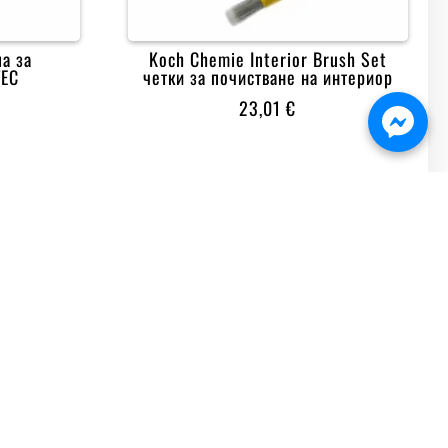
а за
Koch Chemie Interior Brush Set
TEC
четки за почистване на интериор
23,01
€

БЪРЗА ПОРЪЧКА