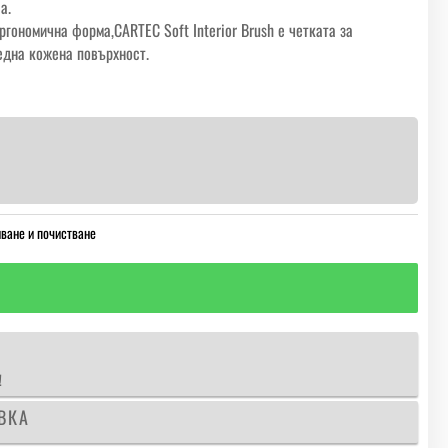
а.
гономична форма,CARTEC Soft Interior Brush е четката за
една кожена повърхност.
ване и почистване
!
ВКА