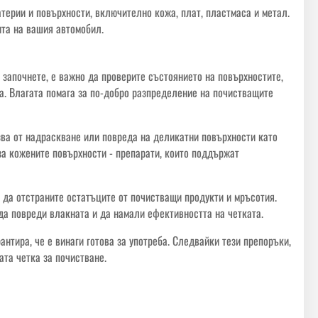
атерии и повърхности, включително кожа, плат, пластмаса и метал.
ита на вашия автомобил.
а започнете, е важно да проверите състоянието на повърхностите,
са. Влагата помага за по-добро разпределение на почистващите
азва от надраскване или повреда на деликатни повърхности като
за кожените повърхности - препарати, които поддържат
а да отстраните остатъците от почистващи продукти и мръсотия.
 да повреди влакната и да намали ефективността на четката.
антира, че е винаги готова за употреба. Следвайки тези препоръки,
та четка за почистване.