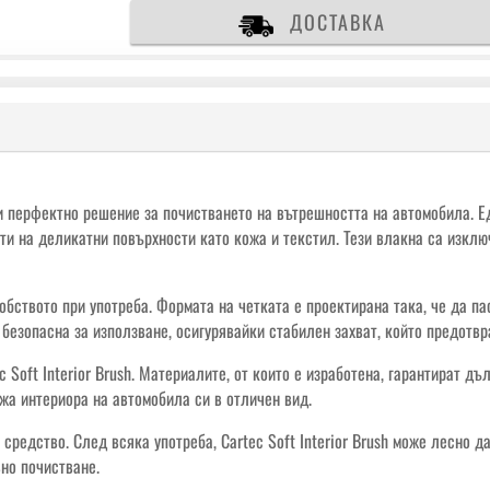
ДОСТАВКА
ви перфектно решение за почистването на вътрешността на автомобила. Е
ти на деликатни повърхности като кожа и текстил. Тези влакна са изклю
добството при употреба. Формата на четката е проектирана така, че да п
езопасна за използване, осигурявайки стабилен захват, който предотвр
Soft Interior Brush. Материалите, от които е изработена, гарантират дъ
жа интериора на автомобила си в отличен вид.
средство. След всяка употреба, Cartec Soft Interior Brush може лесно д
но почистване.