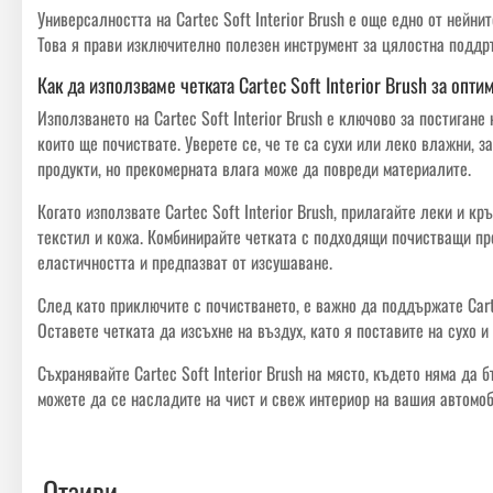
Универсалността на Cartec Soft Interior Brush е още едно от нейн
Това я прави изключително полезен инструмент за цялостна поддр
Как да използваме четката Cartec Soft Interior Brush за опти
Използването на Cartec Soft Interior Brush е ключово за постиган
които ще почиствате. Уверете се, че те са сухи или леко влажни, 
продукти, но прекомерната влага може да повреди материалите.
Когато използвате Cartec Soft Interior Brush, прилагайте леки и 
текстил и кожа. Комбинирайте четката с подходящи почистващи пр
еластичността и предпазват от изсушаване.
След като приключите с почистването, е важно да поддържате Carte
Оставете четката да изсъхне на въздух, като я поставите на сухо 
Съхранявайте Cartec Soft Interior Brush на място, където няма да 
можете да се насладите на чист и свеж интериор на вашия автомоб
Отзиви