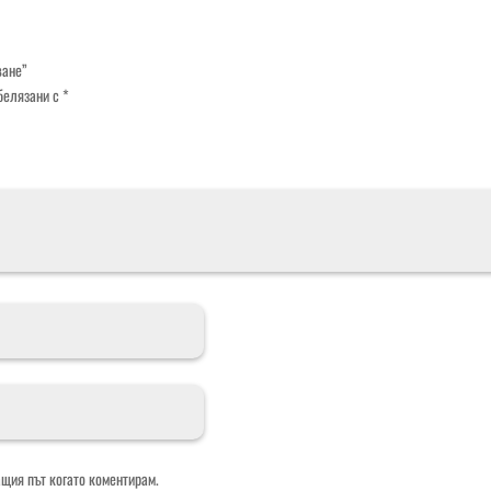
ване”
белязани с
*
ащия път когато коментирам.