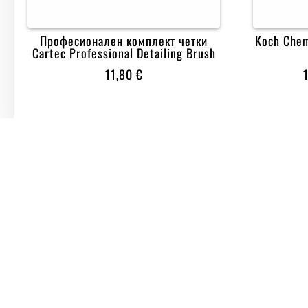
Професионален комплект четки
Koch Chem
Cartec Professional Detailing Brush
11,80
€


ДОСТАВКА ДО 2 РАБОТНИ ДНИ
10
ИНФОРМАЦИЯ
ПОЛЕЗНИ
Магазин
5
За нас
Полезни съвети
Контакти