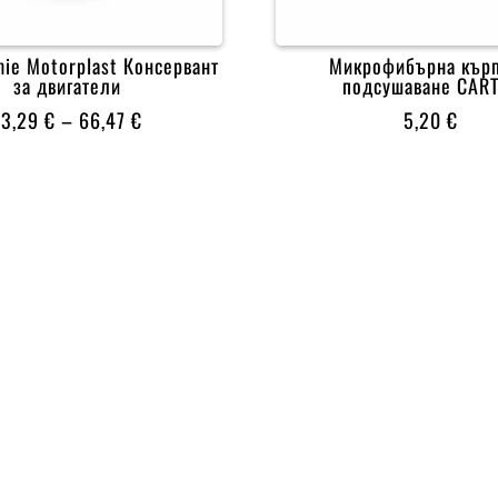
ie Motorplast Консервант
Микрофибърна кърп
за двигатели
подсушаване CAR
PRICE
13,29
€
–
66,47
€
5,20
€
RANGE:
13,29 €
THROUGH
66,47 €

0% БЕЗОПАСЕН
ОНЛАЙН ПЛАЩАНЕ
 ЛИНКОВЕ
5