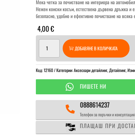
Мека четка за почистване на интериора на автомобил
Нежен конски косъм, естествена дървена дръжка и ер
безопасно, удобно и ефективно почистване на всяка 
4,00
€
количество
ДОБАВЯНЕ В КОЛИЧКАТА
за
CARTEC
Soft
Код:
Interior
12160
Категории:
Аксесоари детайлинг
,
Детайлинг
,
Изми
Brush
Четка

ПИШЕТЕ НИ
за
почистване
0888614237

Телефон за поръчки и консултация
ПЛАЩАШ ПРИ ДОСТА