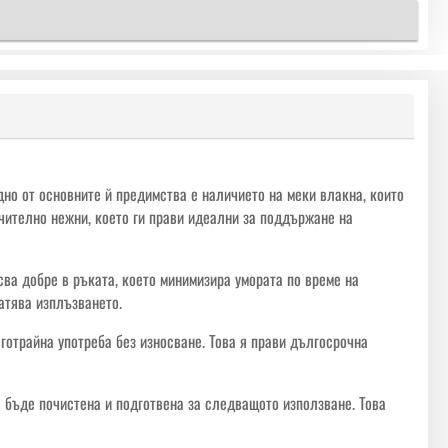
дно от основните й предимства е наличието на меки влакна, които
чително нежни, което ги прави идеални за поддържане на
асва добре в ръката, което минимизира умората по време на
атява изплъзването.
лготрайна употреба без износване. Това я прави дългосрочна
а бъде почистена и подготвена за следващото използване. Това