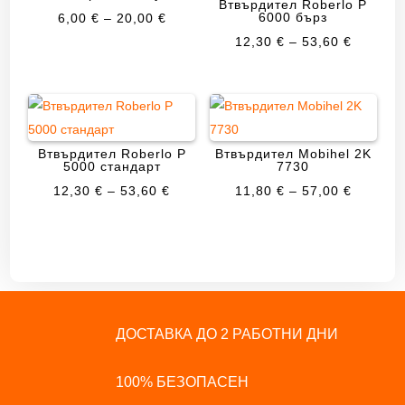
Втвърдител Roberlo P
PRICE
6000 бърз
6,00
€
–
20,00
€
RANGE:
PRICE
12,30
€
–
53,60
€
6,00 €
RANGE:
THROUGH
12,30 €
20,00 €
THROU
53,60 €
Втвърдител Roberlo P
Втвърдител Mobihel 2K
5000 стандарт
7730
PRICE
PRICE
12,30
€
–
53,60
€
11,80
€
–
57,00
€
RANGE:
RANGE:
12,30 €
11,80 €
THROUGH
THROU
53,60 €
57,00 €
ДОСТАВКА ДО 2 РАБОТНИ ДНИ
100% БЕЗОПАСЕН