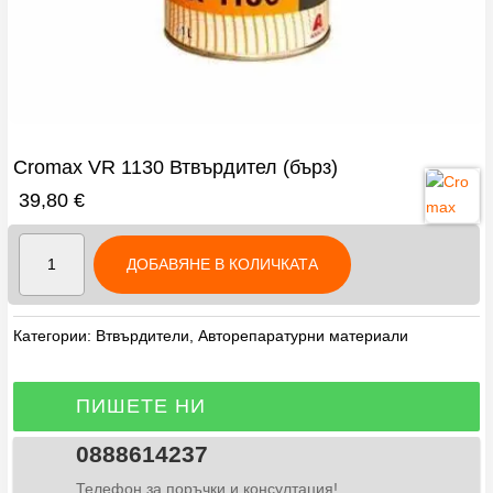
Cromax VR 1130 Втвърдител (бърз)
39,80
€
количество
ДОБАВЯНЕ В КОЛИЧКАТА
за
Cromax
VR
Категории:
Втвърдители
,
Авторепаратурни материали
1130
Втвърдител
(бърз)
ПИШЕТЕ НИ
0888614237
Телефон за поръчки и консултация!