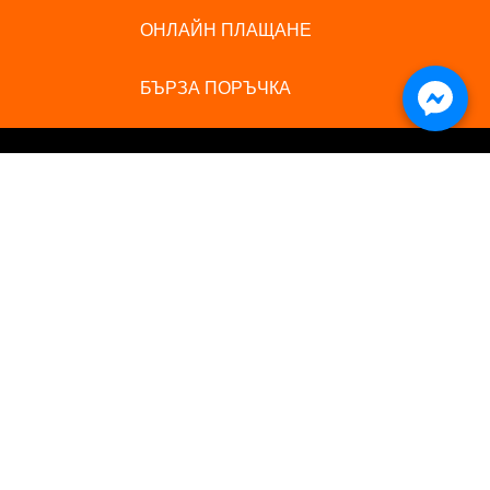
ОНЛАЙН ПЛАЩАНЕ
БЪРЗА ПОРЪЧКА
ИНФОРМАЦИЯ
ПОЛЕЗНИ ЛИНКОВЕ
5
За нас
Магазин
5
Контакти
Полезни съвети
5
Услуги
Доставка
5
Политика за бисквитки
Начин на плащане
Политика на поверителност
Copyright © 2025 bobycolor.com All Rights Reserved.