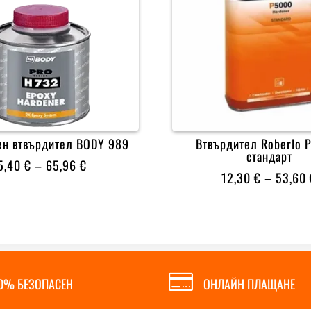
ен втвърдител BODY 989
Втвърдител Roberlo 
стандарт
PRICE
5,40
€
–
65,96
€
12,30
€
–
53,60
RANGE:
5,40 €
THROUGH
65,96 €

0% БЕЗОПАСЕН
ОНЛАЙН ПЛАЩАНЕ