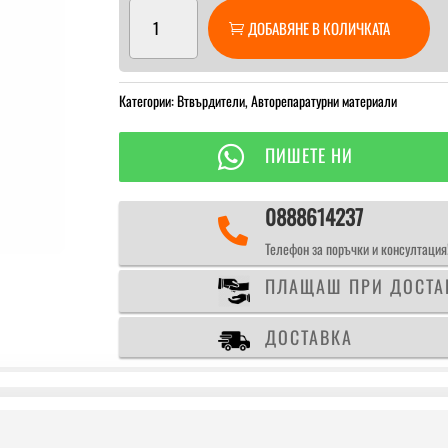
количество
ДОБАВЯНЕ В КОЛИЧКАТА
за
Cromax
VR-
Категории:
1131
Втвърдители
,
Авторепаратурни материали
Втвърдител
нормален

ПИШЕТЕ НИ
0888614237

Телефон за поръчки и консултация
ПЛАЩАШ ПРИ ДОСТА
ДОСТАВКА