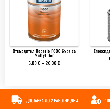
Втвърдител Roberlo F600 бърз за
Епоксид
Multyfiller
PRICE
6,00
€
–
20,00
€
RANGE:
6,00 €
THROUGH
20,00 €


ДОСТАВКА ДО 2 РАБОТНИ ДНИ
10