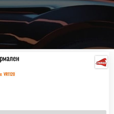
ормален
ax VR1120