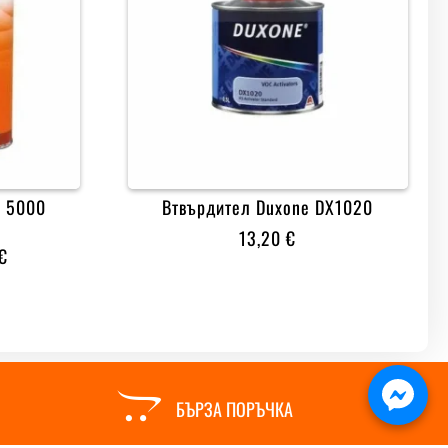
P 5000
Втвърдител Duxone DX1020
13,20
€
PRICE
€
RANGE:
12,30 €
THROUGH
53,60 €

БЪРЗА ПОРЪЧКА