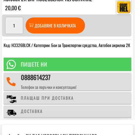
20,00
€
количество
ДОБАВЯНЕ В КОЛИЧКАТА
за
Автобоя
2К
Код:
H3326BLCK
Категории:
Бои за Транспортни средства
,
Автобоя акрилна 2К
DAF
H3326BLACK
TIEFSCHWARZ

ПИШЕТЕ НИ
0888614237

Телефон за поръчки и консултация!
ПЛАЩАШ ПРИ ДОСТАВКА
ДОСТАВКА