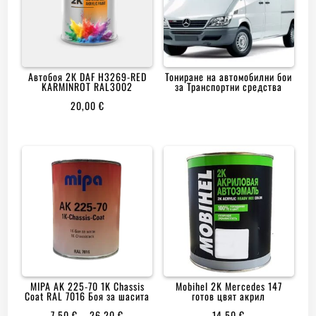
Автобоя 2К DAF H3269-RED
Тониране на автомобилни бои
KARMINROT RAL3002
за Транспортни средства
20,00
€
MIPA AK 225-70 1K Chassis
Mobihеl 2K Mercedes 147
Coat RAL 7016 Боя за шасита
готов цвят акрил
PRICE
7,50
€
–
26,20
€
14,50
€