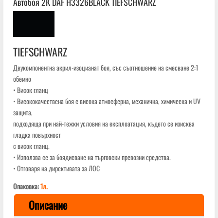
Автобоя 2К DAF H3326BLACK TIEFSCHWARZ
TIEFSCHWARZ
Двукомпонентна акрил-изоцианат боя, със съотношение на смесване 2:1
обемно
• Висок гланц
• Висококачествена боя с висока атмосферна, механична, химическа и UV
защита,
подходяща при най-тежки условия на експлоатация, където се изисква
гладка повърхност
с висок гланц.
• Използва се за боядисване на търговски превозни средства.
• Отговаря на директивата за ЛОС
Опаковка:
1л.
Описание