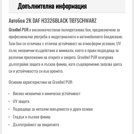
Допълнителна информация
Автобоя 2К DAF H3326BLACK TIEFSCHWARZ
Gravihel PUR
е висококачествена полиуретанова боя, предназначена за
професионална употреба в индустриалното и автомобилното боядисване.
Тази боя се отличава с отлична устойчивост на атмосферни условия, UV
лъчи, механични въздействия и химикали, което я прави подходяща за
различни приложения на открито и закрито. Gravihel PUR осигурява
дълготрайна защита и лъскав финиш, като същевременно запазва цвета
си и устойчивостта си във времето.
Основни характеристики на Gravihel PUR:
Висока механична и химическа устойчивост
UV защита
Подходяща за метални повърхности и други основи
Гладък и лъскав финиш
Дълготрайност на покритието