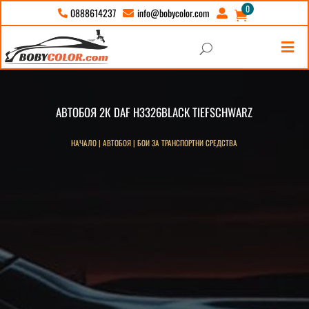
0
info@bobycolor.com
0888614237





U
АВТОБОЯ 2К DAF H3326BLACK TIEFSCHWARZ
НАЧАЛО
|
АВТОБОЯ
|
БОИ ЗА ТРАНСПОРТНИ СРЕДСТВА