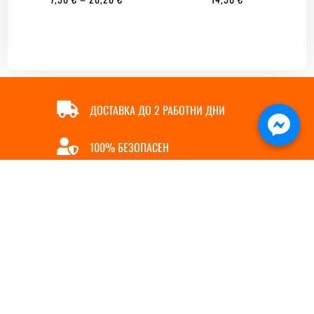
RANGE:
7,50 €
THROUGH
26,20 €

ДОСТАВКА ДО 2 РАБОТНИ ДНИ

100% БЕЗОПАСЕН

ОНЛАЙН ПЛАЩАНЕ

БЪРЗА ПОРЪЧКА
ИНФОРМАЦИЯ
ПОЛЕЗНИ ЛИНКОВЕ
За нас
Магазин
5