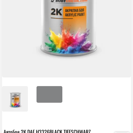
Автобоя 2К DAF H3326BLACK TIEFSCHWARZ