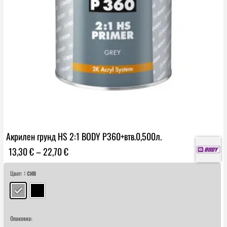
Акрилен грунд HS 2:1 BODY P360+втв.0,500л.
Price
13,30
€
–
22,70
€
range:
: сив
13,30 €
Цвят:
through
22,70 €
Опаковка: