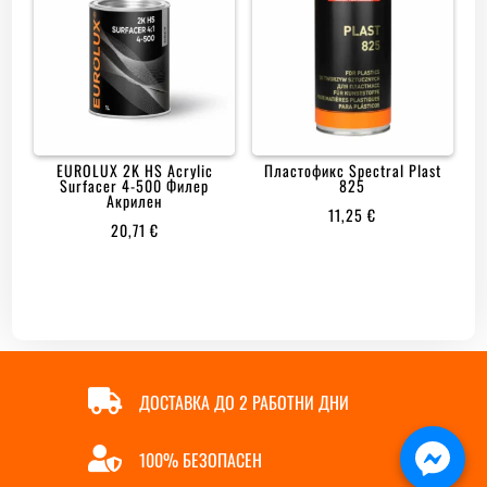
EUROLUX 2K HS Acrylic
Пластофикс Spectral Plast
Surfacer 4-500 Филер
825
Акрилен
11,25
€
20,71
€

ДОСТАВКА ДО 2 РАБОТНИ ДНИ

100% БЕЗОПАСЕН