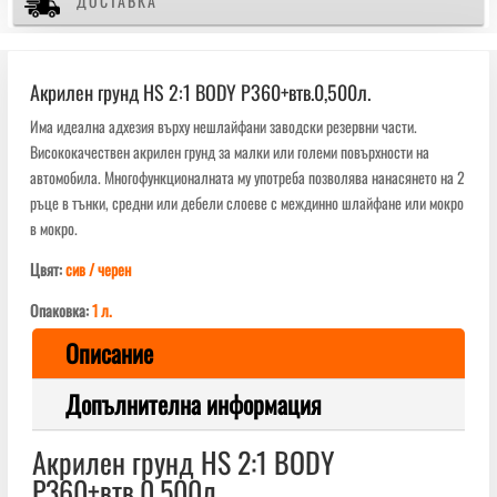
ДОСТАВКА
Акрилен грунд HS 2:1 BODY P360+втв.0,500л.
Има идеална адхезия върху нешлайфани заводски резервни части.
Висококачествен акрилен грунд за малки или големи повърхности на
автомобила. Многофункционалната му употреба позволява нанасянето на 2
ръце в тънки, средни или дебели слоеве с междинно шлайфане или мокро
в мокро.
Цвят:
сив / черен
Опаковка:
1 л.
Описание
Допълнителна информация
Акрилен грунд HS 2:1 BODY
P360+втв.0,500л.