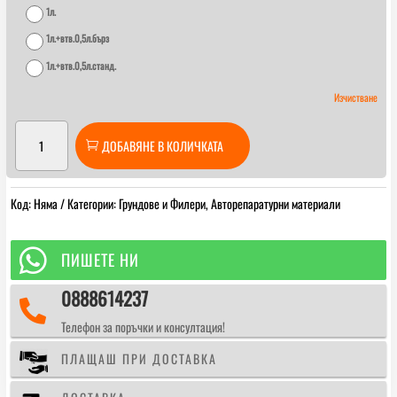
1л.
1л.+втв.0,5л.бърз
1л.+втв.0,5л.станд.
Изчистване
количество
ДОБАВЯНЕ В КОЛИЧКАТА
за
Акрилен
грунд
Код:
Няма
Категории:
Грундове и Филери
,
Авторепаратурни материали
HS
2:1
BODY

ПИШЕТЕ НИ
P360+втв.0,500л.
0888614237

Телефон за поръчки и консултация!
ПЛАЩАШ ПРИ ДОСТАВКА