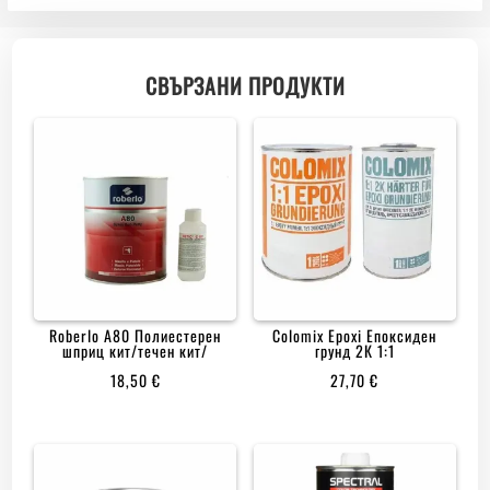
СВЪРЗАНИ ПРОДУКТИ
Roberlo А80 Полиестерен
Colomix Epoxi Епоксиден
шприц кит/течен кит/
грунд 2К 1:1
18,50
€
27,70
€