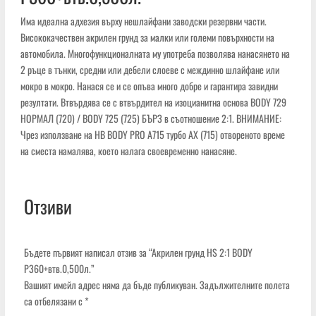
Има идеална адхезия върху нешлайфани заводски резервни части.
Висококачествен акрилен грунд за малки или големи повърхности на
автомобила. Многофункционалната му употреба позволява нанасянето на
2 ръце в тънки, средни или дебели слоеве с междинно шлайфане или
мокро в мокро. Нанася се и се опъва много добре и гарантира завидни
резултати. Втвърдява се с втвърдител на изоцианитна основа BODY 729
НОРМАЛ (720) / BODY 725 (725) БЪРЗ в съотношение 2:1. ВНИМАНИЕ:
Чрез използване на HB BODY PRO A715 турбо AX (715) отвореното време
на сместа намалява, което налага своевременно нанасяне.
Отзиви
Бъдете първият написал отзив за “Акрилен грунд HS 2:1 BODY
P360+втв.0,500л.”
Вашият имейл адрес няма да бъде публикуван.
Задължителните полета
са отбелязани с
*