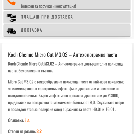

паста
Телефон за поръчки и консултация!
ПЛАЩАШ ПРИ ДОСТАВКА
ДОСТАВКА
Koch Chemie Micro Cut M3.02 – Антихолограмна паста
Koch Chemie Micro Cut M3.02
– Антихолограмна довършителна полираща
паста, без силикон в състава.
Micro Cut M3.02 е микроабразивна полираща паста от най-ново поколение
за елиминиране на холограмния ефект, фини драскотини и постигане на
огледален блясък. Бързо и ефективно премахва драскотини до P3000,
придавайки на повърхността максимален блясък от 9,0. Служи като втори
и последен етап за полиране след абразивната паста H9.01 и F6.01 .
Опаковка:
1 л.
Степен на рязане:
3,2