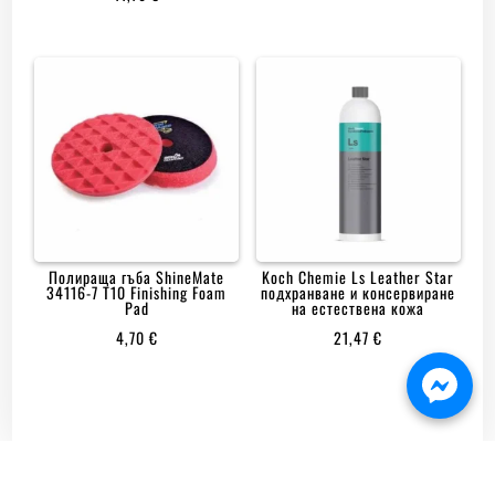
Полираща гъба ShineMate
Koch Chemie Ls Leather Star
34116-7 T10 Finishing Foam
подхранване и консервиране
Pad
на естествена кожа
4,70
€
21,47
€