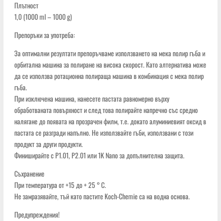
Плътност
1,0 (1000 ml – 1000 g)
Препоръки за употреба:
За оптимални резултати препоръчваме използването на мека полир гъба и
орбитална машина за полиране на висока скорост. Като алтернатива може
да се използва ротационна полираща машина в комбинация с мека полир
гъба.
При изключена машина, нанесете пастата равномерно върху
обработваната повърхност и след това полирайте напречно със средно
налягане до появата на прозрачен филм, т.е. докато алуминиевият оксид в
пастата се разгради напълно. Не използвайте гъби, използвани с този
продукт за други продукти.
Финиширайте с P1.01, P2.01 или 1K Nano за допълнителна защита.
Съхранение
При температура от +15 до + 25 ° C.
Не замразявайте, тъй като пастите Koch-Chemie са на водна основа.
Предупреждения!