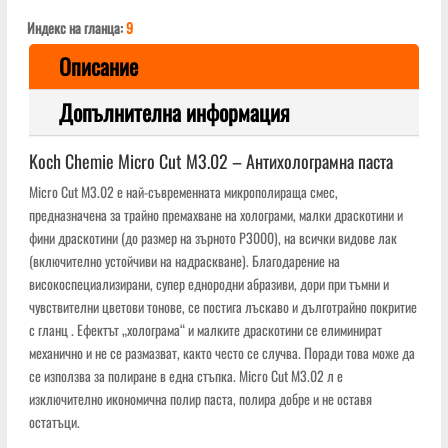
Индекс на гланца:
9
Описание
Допълнителна информация
Koch Chemie Micro Cut M3.02 – Антихолограмна паста
Micro Cut M3.02 е най-съвременната микрополираща смес,
предназначена за трайно премахване на холограми, малки драскотини и
фини драскотини (до размер на зърното P3000), на всички видове лак
(включително устойчиви на надраскване). Благодарение на
високоспециализирани, супер еднородни абразиви, дори при тъмни и
чувствителни цветови тонове, се постига лъскаво и дълготрайно покритие
с гланц . Ефектът „холограма“ и малките драскотини се елиминират
механично и не се размазват, както често се случва. Поради това може да
се използва за полиране в една стъпка. Micro Cut M3.02 л е
изключително икономична полир паста, полира добре и не оставя
остатъци.