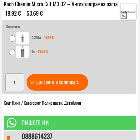
Koch Chemie Micro Cut M3.02 – Антихолограмна паста
Price
18,92
€
–
53,69
€
range:
18,92 €
Опаковка:
through
-
0,250л.
-
18,92
€
53,69 €
-
1л.
-
53,69
€
количество
ДОБАВЯНЕ В КОЛИЧКАТА
за
Koch
Chemie
Код:
Няма
Категории:
Полир пасти
,
Детайлинг
Micro
Cut
M3.02

ПИШЕТЕ НИ
–
0888614237
Антихолограмна