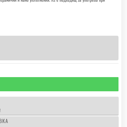
!
ВКА