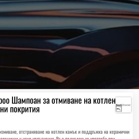
poo Шампоан за отмиване на котлен
ни покрития
змиване, отстраняване на котлен камък и поддръжка на керамични
керамични и нано уплътнения. Rs е подходящ за употреба при