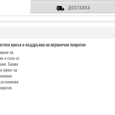
на
ДОСТАВКА
керамични
покрития
котлен камък и поддръжка на керамични покрития
иране на
ик и соли се
ане. Такива
я ефект на
ампоана
възстановява
окритие.