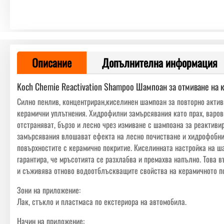
Описание
Допълнителна информация
Koch Chemie Reactivation Shampoo Шампоан за отмиване на 
Силно пенлив, концентриран,киселинен шампоан за повторно актив
керамични уплътнения. Хидрофилни замърсявания като прах, варов
отстраняват, бързо и лесно чрез измиване с шампоана за реактивир
замърсявания влошават ефекта на лесно почистване и хидрофобни
повърхностите с керамично покритие. Киселинната настройка на ш
гарантира, че мръсотията се разхлабва и премахва напълно. Това 
и съживява отново водоотблъскващите свойства на керамичното п
Зони на приложение:
Лак, стъкло и пластмаса по екстериора на автомобила.
Начин на приложение: