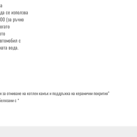
за
да се използва
00 (за ръчно
Когато
ото
автомобил с
ната вода.
н за отмиване на котлен камък и поддръжка на керамични покрития”
белязани с
*