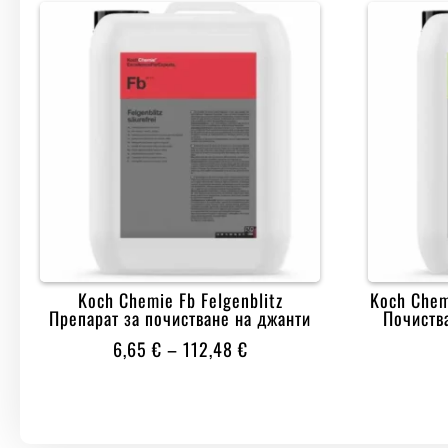
Koch Chemie Fb Felgenblitz
Koch Chem
Препарат за почистване на джанти
Почиств
PRICE
6,65
€
–
112,48
€
RANGE:
6,65 €
THROUGH