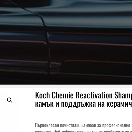
Koch Chemie Reactivation Sham
камък и поддръжка на керамич
Първокласен почистващ шампоан за професионално и
покрития. Най-добрият реакиватор на свойствата за 