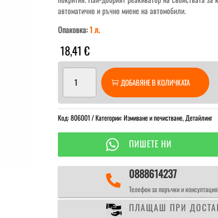
автоматично и ръчно миене на автомобили.
Опаковка:
1 л.
18,41
€
количество
ДОБАВЯНЕ В КОЛИЧКАТА
за
Koch
Chemie
Код:
Reactivation
806001
Категории:
Измиване и почистване
,
Детайлинг
Shampoo
Шампоан

ПИШЕТЕ НИ
за
отмиване
0888614237
на

котлен
Телефон за поръчки и консултация
камък
ПЛАЩАШ ПРИ ДОСТА
и
поддръжка