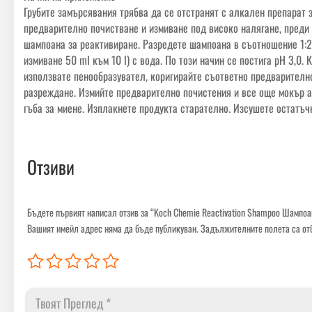
Грубите замърсявания трябва да се отстранят с алкален препарат 
предварително почистване и измиване под високо налягане, преди 
шампоана за реактивиране. Разредете шампоана в съотношение 1:2
измиване 50 ml към 10 l) с вода. По този начин се постига рН 3,0. 
използвате пенообразувател, коригирайте съответно предварителн
разреждане. Измийте предварително почистения и все още мокър 
гъба за миене. Изплакнете продукта старателно. Изсушете остатъч
Отзиви
Бъдете първият написал отзив за “Koch Chemie Reactivation Shampoo Шампоа
Вашият имейл адрес няма да бъде публикуван.
Задължителните полета са от