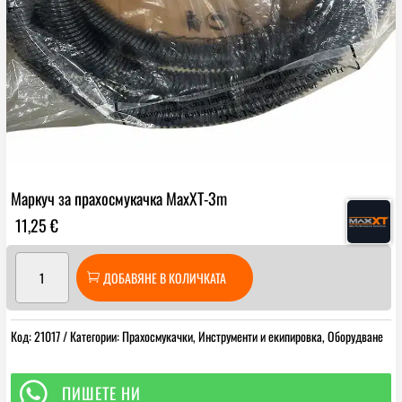
Маркуч за прахосмукачка MaxXT-3m
11,25
€
количество
ДОБАВЯНЕ В КОЛИЧКАТА
за
Маркуч
за
Код:
21017
Категории:
Прахосмукачки
,
Инструменти и екипировка
,
Оборудване
прахосмукачка
MaxXT-
3m

ПИШЕТЕ НИ