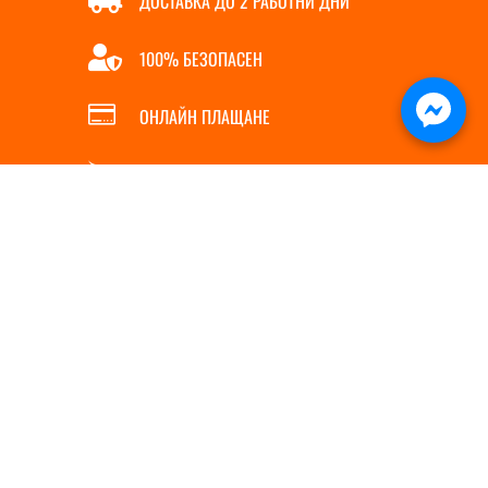
ДОСТАВКА ДО 2 РАБОТНИ ДНИ

100% БЕЗОПАСЕН

ОНЛАЙН ПЛАЩАНЕ

БЪРЗА ПОРЪЧКА
ИНФОРМАЦИЯ
ПОЛЕЗНИ ЛИНКОВЕ
За нас
Магазин
5
Контакти
Полезни съвети
5
Услуги
Доставка
5
Политика за бисквитки
Начин на плащане
5
Политика на поверителност