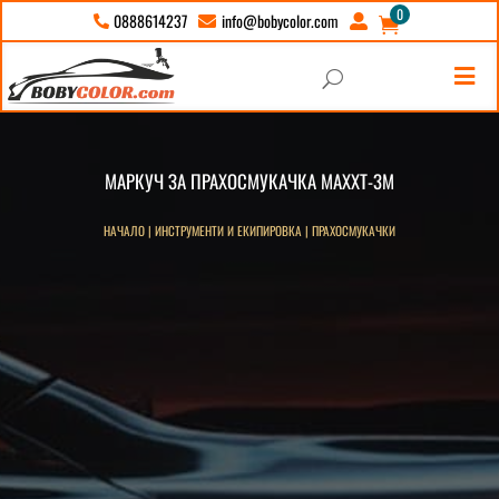
0
info@bobycolor.com
0888614237





U
МАРКУЧ ЗА ПРАХОСМУКАЧКА MAXXT-3M
НАЧАЛО
|
ИНСТРУМЕНТИ И ЕКИПИРОВКА
|
ПРАХОСМУКАЧКИ