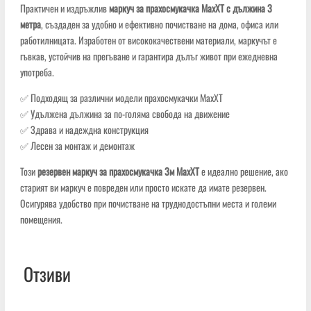
Практичен и издръжлив
маркуч за прахосмукачка MaxXT с дължина 3
метра
, създаден за удобно и ефективно почистване на дома, офиса или
работилницата. Изработен от висококачествени материали, маркучът е
гъвкав, устойчив на прегъване и гарантира дълъг живот при ежедневна
употреба.
✅ Подходящ за различни модели прахосмукачки MaxXT
✅ Удължена дължина за по-голяма свобода на движение
✅ Здрава и надеждна конструкция
✅ Лесен за монтаж и демонтаж
Този
резервен маркуч за прахосмукачка 3м MaxXT
е идеално решение, ако
старият ви маркуч е повреден или просто искате да имате резервен.
Осигурява удобство при почистване на труднодостъпни места и големи
помещения.
Отзиви