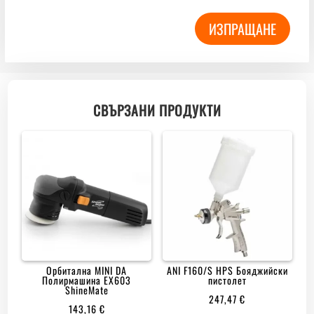
ИЗПРАЩАНЕ
СВЪРЗАНИ ПРОДУКТИ
Орбитална MINI DA
ANI F160/S HPS Бояджийски
Полирмашина EX603
пистолет
ShineMate
247,47
€
143,16
€