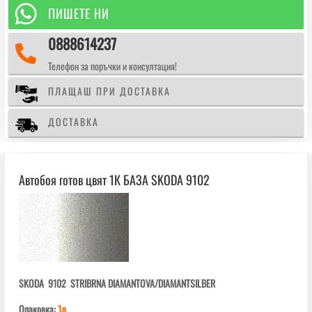
БАЗА

ПИШЕТЕ НИ
SKODA
0888614237
9102

Телефон за поръчки и консултация!
ПЛАЩАШ ПРИ ДОСТАВКА
ДОСТАВКА
Автобоя готов цвят 1К БАЗА SKODA 9102
SKODA 9102 STRIBRNA DIAMANTOVA/DIAMANTSILBER
Опаковка:
1л.