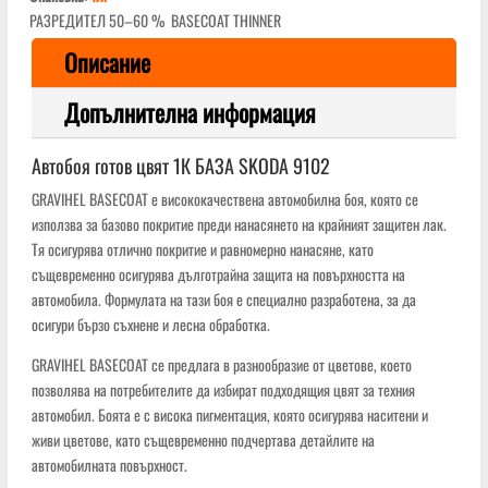
РАЗРЕДИТЕЛ 50–60 % BASECOAT THINNER
Описание
Допълнителна информация
Автобоя готов цвят 1К БАЗА SKODA 9102
GRAVIHEL BASECOAT е висококачествена автомобилна боя, която се
използва за базово покритие преди нанасянето на крайният защитен лак.
Тя осигурява отлично покритие и равномерно нанасяне, като
същевременно осигурява дълготрайна защита на повърхността на
автомобила. Формулата на тази боя е специално разработена, за да
осигури бързо съхнене и лесна обработка.
GRAVIHEL BASECOAT се предлага в разнообразие от цветове, което
позволява на потребителите да избират подходящия цвят за техния
автомобил. Боята е с висока пигментация, която осигурява наситени и
живи цветове, като същевременно подчертава детайлите на
автомобилната повърхност.