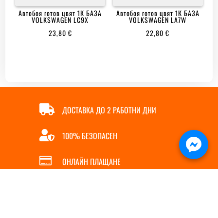
Автобоя готов цвят 1К БАЗА
Автобоя готов цвят 1К БАЗА
VOLKSWAGEN LC9X
VOLKSWAGEN LA7W
23,80
€
22,80
€

ДОСТАВКА ДО 2 РАБОТНИ ДНИ

100% БЕЗОПАСЕН

ОНЛАЙН ПЛАЩАНЕ

БЪРЗА ПОРЪЧКА