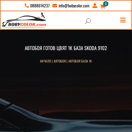
0
info@bobycolor.com
0888614237





U
АВТОБОЯ ГОТОВ ЦВЯТ 1К БАЗА SKODA 9102
НАЧАЛО
|
АВТОБОЯ
|
АВТОБОЯ БАЗА 1К