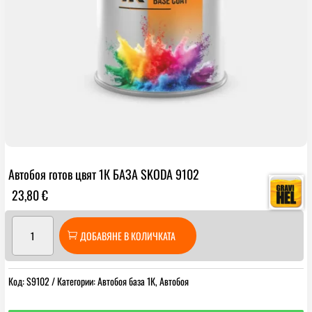
Автобоя готов цвят 1К БАЗА SKODA 9102
23,80
€
количество
ДОБАВЯНЕ В КОЛИЧКАТА
за
Автобоя
готов
Код:
S9102
Категории:
Автобоя база 1К
,
Автобоя
цвят
1К