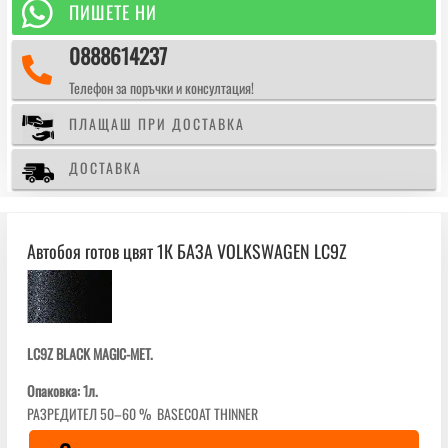
БАЗА

ПИШЕТЕ НИ
VOLKSWAGEN
0888614237
LC9Z

Телефон за поръчки и консултация!
ПЛАЩАШ ПРИ ДОСТАВКА
ДОСТАВКА
Автобоя готов цвят 1К БАЗА VOLKSWAGEN LC9Z
LC9Z BLACK MAGIC-MET.
Опаковка: 1л.
РАЗРЕДИТЕЛ 50–60 % BASECOAT THINNER