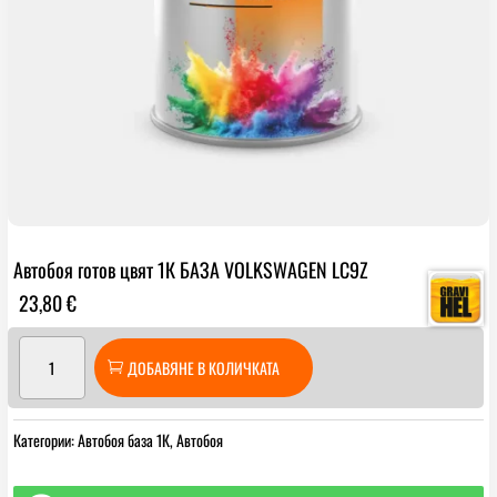
Автобоя готов цвят 1К БАЗА VOLKSWAGEN LC9Z
23,80
€
количество
ДОБАВЯНЕ В КОЛИЧКАТА
за
Автобоя
готов
Категории:
Автобоя база 1К
,
Автобоя
цвят
1К