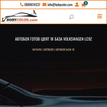
0
info@bobycolor.com
0888614237





U
АВТОБОЯ ГОТОВ ЦВЯТ 1К БАЗА VOLKSWAGEN LC9Z
НАЧАЛО
|
АВТОБОЯ
|
АВТОБОЯ БАЗА 1К