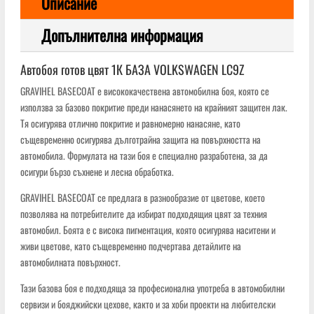
Описание
Допълнителна информация
Автобоя готов цвят 1К БАЗА VOLKSWAGEN LC9Z
GRAVIHEL BASECOAT е висококачествена автомобилна боя, която се
използва за базово покритие преди нанасянето на крайният защитен лак.
Тя осигурява отлично покритие и равномерно нанасяне, като
същевременно осигурява дълготрайна защита на повърхността на
автомобила. Формулата на тази боя е специално разработена, за да
осигури бързо съхнене и лесна обработка.
GRAVIHEL BASECOAT се предлага в разнообразие от цветове, което
позволява на потребителите да избират подходящия цвят за техния
автомобил. Боята е с висока пигментация, която осигурява наситени и
живи цветове, като същевременно подчертава детайлите на
автомобилната повърхност.
Тази базова боя е подходяща за професионална употреба в автомобилни
сервизи и бояджийски цехове, както и за хоби проекти на любителски