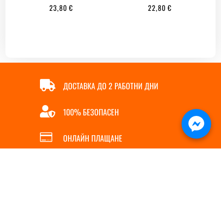
23,80
€
22,80
€

ДОСТАВКА ДО 2 РАБОТНИ ДНИ

100% БЕЗОПАСЕН

ОНЛАЙН ПЛАЩАНЕ

БЪРЗА ПОРЪЧКА
ИНФОРМАЦИЯ
ПОЛЕЗНИ ЛИНКОВЕ