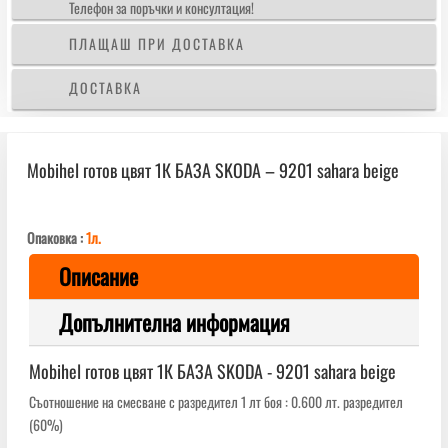
Телефон за поръчки и консултация!
sahara
beige
ПЛАЩАШ ПРИ ДОСТАВКА
ДОСТАВКА
Mobihеl готов цвят 1К БАЗА SKODA – 9201 sahara beige
Опаковка :
1л.
Описание
Допълнителна информация
Mobihеl готов цвят 1К БАЗА SKODA - 9201 sahara beige
Съотношение на смесване с разредител 1 лт боя : 0.600 лт. разредител
(60%)