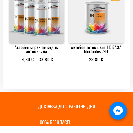
Автобоя спрей по код на
Автобоя готов цвят 1К БАЗА
автомибила
Mercedes 744
PRICE
14,80
€
–
38,80
€
23,80
€
RANGE:
14,80 €
THROUGH
38,80 €
ДОСТАВКА ДО 2 РАБОТНИ ДНИ
100% БЕЗОПАСЕН