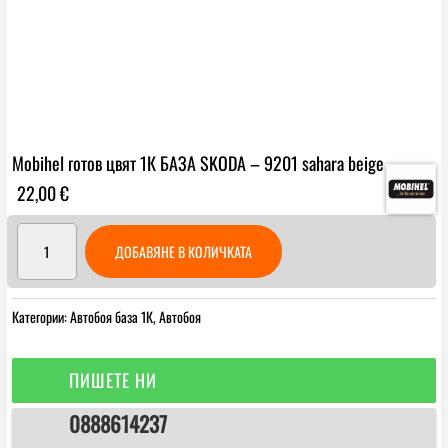
Mobihеl готов цвят 1К БАЗА SKODA – 9201 sahara beige
22,00
€
количество
ДОБАВЯНЕ В КОЛИЧКАТА
за
Mobihеl
готов
Категории:
Автобоя база 1К
,
Автобоя
цвят
1К
БАЗА
ПИШЕТЕ НИ
SKODA
0888614237
-
9201