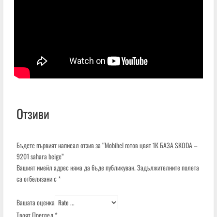
Отзиви
Бъдете първият написал отзив за “Mobihеl готов цвят 1К БАЗА SKODA –
9201 sahara beige”
Вашият имейл адрес няма да бъде публикуван.
Задължителните полета
са отбелязани с
*
Вашата оценка
Твоят Преглед
*