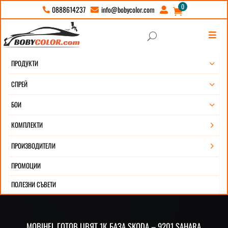
0
info@bobycolor.com
0888614237





U
ПРОДУКТИ
3
СПРЕЙ
3
БОИ
3
КОМПЛЕКТИ
5
ПРОИЗВОДИТЕЛИ
5
ПРОМОЦИИ
ПОЛЕЗНИ СЪВЕТИ
MOBIHЕL ГОТОВ ЦВЯТ 1К БАЗА SKODA – 9201 SAHARA