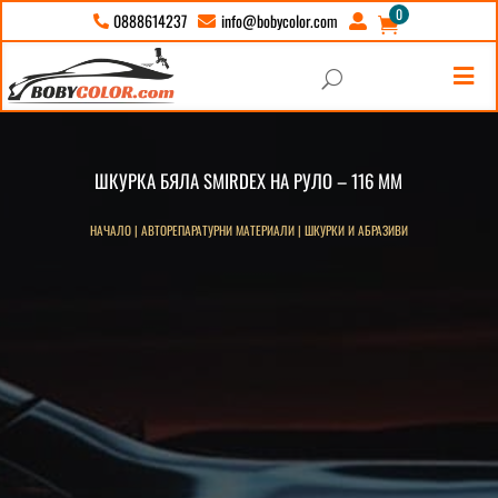
0
info@bobycolor.com
0888614237





U
ШКУРКА БЯЛА SMIRDEX НА РУЛО – 116 ММ
НАЧАЛО
|
АВТОРЕПАРАТУРНИ МАТЕРИАЛИ
|
ШКУРКИ И АБРАЗИВИ