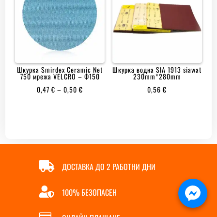
Шкурка Smirdex Ceramic Net
Шкурка водна SIA 1913 siawat
750 мрежа VELCRO – Ф150
230mm*280mm
PRICE
0,47
€
–
0,50
€
0,56
€
RANGE:
0,47 €
THROUGH
0,50 €

ДОСТАВКА ДО 2 РАБОТНИ ДНИ

100% БЕЗОПАСЕН