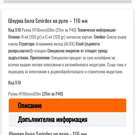
Шкурка бяла Smirdex на руло – 116 мм
Код 510
Ролка H116mmx50m (25m за P40)
Техническа информация:
Основа
:
D-wt (150 gr) и C-wt (120 gr) латексна хартия.
Спойка:
Смола върху
смола
Структура:
Алуминиев оксид (ALOX)
Слой (зърнеста
разпръснатост
):
отворен
Специално покритие от стеарат срещу
задръстване.
Приложение:
Специален продукт за сухо шлайфане на
всички видове китове използвани в автомобилната индустрия. Също така е
подходящ за използване в дървообработващата и строителна индустрия.
Код 510
Ролка H116mmx50m
(25m за P40)
Описание
Допълнителна информация
Шкурка бяла Smirdex на руло - 116 мм