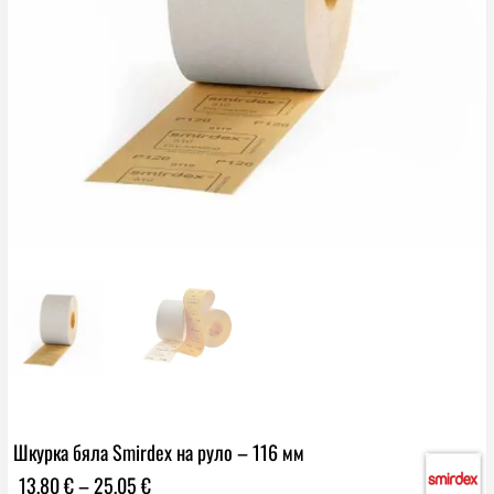
Шкурка бяла Smirdex на руло – 116 мм
Price
13,80
€
–
25,05
€