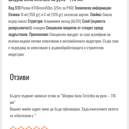
Код 510
Ролка H116mmx50m (25m за P40)
Техническа информация:
Основа
:
D-wt (150 gr) и C-wt (120 gr) латексна хартия.
Спойка:
Смола
върху смола
Структура:
Алуминиев оксид (ALOX)
Слой (зърнеста
разпръснатост
):
отворен
Специално покритие от стеарат срещу
задръстване.
Приложение:
Специален продукт за сухо шлайфане на
всички видове китове използвани в автомобилната индустрия. Също така
е подходящ за използване в дървообработващата и строителна
индустрия.
Отзиви
Бъдете първият написал отзив за “Шкурка бяла Smirdex на руло – 116
мм”
Вашият имейл адрес няма да бъде публикуван.
Задължителните полета
са отбелязани с
*