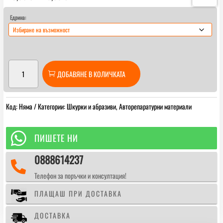
range:
13,80 €
Едрина:
through
25,05 €
количество
ДОБАВЯНЕ В КОЛИЧКАТА
за
Шкурка
бяла
Код:
Няма
Категории:
Шкурки и абразиви
,
Авторепаратурни материали
Smirdex
на
руло

ПИШЕТЕ НИ
-
0888614237
116

мм
Телефон за поръчки и консултация!
ПЛАЩАШ ПРИ ДОСТАВКА
ДОСТАВКА