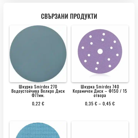
СВЪРЗАНИ ПРОДУКТИ
Шкурка Smirdex 270
Шкурка Smirdex 740
Водоустойчива Велкро Диск
Керамичен Диск – Ф150 / 15
Ф77мм.
отвора
PRICE
0,22
€
0,35
€
–
0,45
€
RANGE:
0,35 €
THROUGH
0,45 €