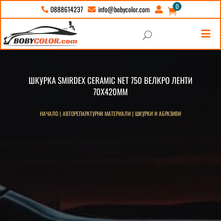
0
info@bobycolor.com
0888614237





U
ШКУРКА SMIRDEX CERAMIC NET 750 ВЕЛКРО ЛЕНТИ
70Х420ММ
НАЧАЛО
|
АВТОРЕПАРАТУРНИ МАТЕРИАЛИ
|
ШКУРКИ И АБРАЗИВИ