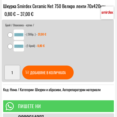
Шкурка Smirdex Ceramic Net 750 Велкро ленти 70х420мм
Price
0,80
€
–
37,00
€
range:
0,80 €
Брой / Опаковка - кутия /
through
-
( 50бр. )
-
37,00
€
37,00 €
-
(1 брой)
-
0,80
€
количество
ДОБАВЯНЕ В КОЛИЧКАТА
за
Шкурка
Smirdex
Код:
Няма
Категории:
Шкурки и абразиви
,
Авторепаратурни материали
Ceramic
Net
750

ПИШЕТЕ НИ
Велкро
ленти