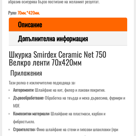
абразив осигурява бързо постигане на желаният резултат.
Руло:
70мм.*420мм.
Описание
Допълнителна информация
Шкурка Smirdex Ceramic Net 750
Велкро ленти 70х420мм
Приложения
Тази ролка е изключително подходяща за:
Авторемонти:
Шлайфане на кит, филер и лакови покрития.
Дървообработване:
Обработка на твърда и мека дървесина, фурнири и
MDF.
Композитни материали:
Шлайфане на пластмаси, карбон и
фибростъкло.
Строителство:
Фино шлайфане на стени и гипсови шпакловки (при