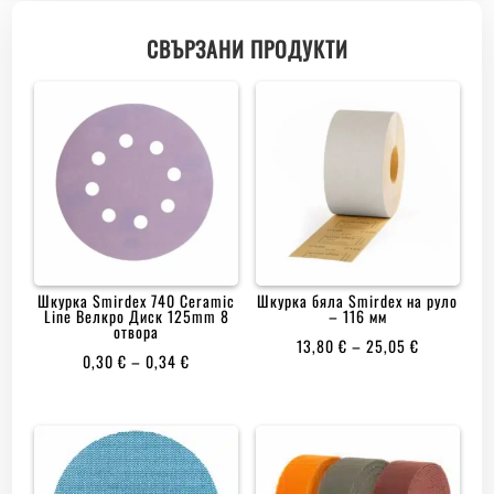
СВЪРЗАНИ ПРОДУКТИ
Шкурка Smirdex 740 Ceramic
Шкурка бяла Smirdex на руло
Line Велкро Диск 125mm 8
– 116 мм
отвора
PRICE
13,80
€
–
25,05
€
PRICE
0,30
€
–
0,34
€
RANGE:
RANGE:
13,80 €
0,30 €
THROUGH
THROUGH
25,05 €
0,34 €