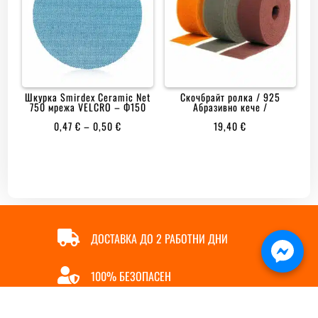
Шкурка Smirdex Ceramic Net
Скочбрайт ролка / 925
750 мрежа VELCRO – Ф150
Абразивно кече /
PRICE
0,47
€
–
0,50
€
19,40
€
RANGE:
0,47 €
THROUGH
0,50 €

ДОСТАВКА ДО 2 РАБОТНИ ДНИ

100% БЕЗОПАСЕН

ОНЛАЙН ПЛАЩАНЕ