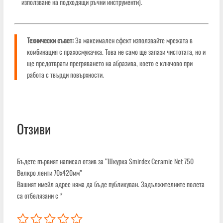
използване на подходящи ръчни инструменти).
Технически съвет:
За максимален ефект използвайте мрежата в
комбинация с прахосмукачка. Това не само ще запази чистотата, но и
ще предотврати прегряването на абразива, което е ключово при
работа с твърди повърхности.
Отзиви
Бъдете първият написал отзив за “Шкурка Smirdex Ceramic Net 750
Велкро ленти 70х420мм”
Вашият имейл адрес няма да бъде публикуван.
Задължителните полета
са отбелязани с
*