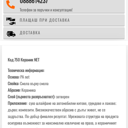
0888614237

70х420мм
Телефон за поръчки и консултация!
ПЛАЩАШ ПРИ ДОСТАВКА
ДОСТАВКА
Код 750 Керамик NET
Техническа информация:
Основа
:
PA net
Спойка:
Смола върху смола
Абразив:
Керамика
Слой (зърнеста разпръснатост
):
затворен
Приложение:
сухо шлайфане на автомобилни китове, грундове и лакове;
дърво; композити. Висококачествен абразив с дълъг живот, не се
задръства. По-добър финален резултат. Мрежовата структура на продукта
осигурява възможност за максимално извличане на праха, а керамичният