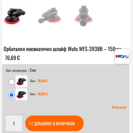
Орбитален пневматичен шлайф Wufu WFS-3938B – 150мм
76,69
€
: 5мм
Орб. ексцентрик
-
3мм
-
76,69
€
-
5мм
-
76,69
€
Изчистване
количество
ДОБАВЯНЕ В КОЛИЧКАТА
за
Орбитален