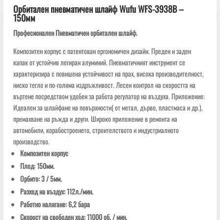
Орбитален пневматичен шлайф Wufu WFS-3938B –
150мм
Професионален Пневматичен орбитален шлайф.
Композитен корпус с патентован ергономичен дизайн. Преден и заден
капак от устойчив легиран алуминий. Пневматичният инструмент се
характеризира с повишена устойчивост на прах, висока производителност,
ниско тегло и по-голяма издръжливост. Лесен контрол на скоростта на
въртене посредством удобен за работа регулатор на въздуха. Приложение:
Идеален за шлайфане на повърхности( от метал, дърво, пластмаса и др.),
премахване на ръжда и други. Широко приложение в ремонта на
автомобили, корабостроенето, строителството и индустриалното
производство.
Композитен корпус
Плод: 150мм.
Орбито: 3 / 5мм.
Разход на въздух: 112л./мин.
Работно налягане: 6,2 бара
Скорост на свободен ход: 11000 об. / мин.