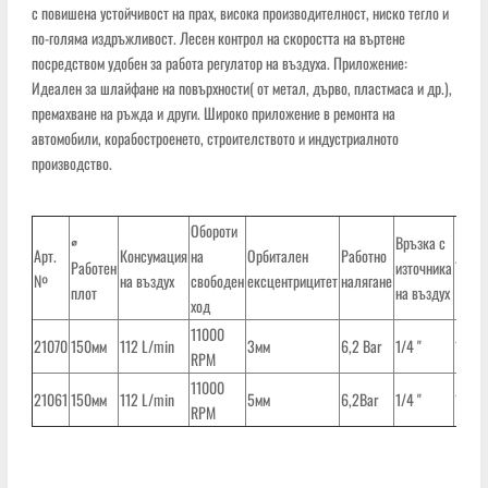
с повишена устойчивост на прах, висока производителност, ниско тегло и
по-голяма издръжливост. Лесен контрол на скоростта на въртене
посредством удобен за работа регулатор на въздуха. Приложение:
Идеален за шлайфане на повърхности( от метал, дърво, пластмаса и др.),
премахване на ръжда и други. Широко приложение в ремонта на
автомобили, корабостроенето, строителството и индустриалното
производство.
Обороти
∅
Връзка с
Арт.
Консумация
на
Орбитален
Работно
Работен
източника
Тегло
№
на въздух
свободен
ексцентрицитет
налягане
плот
на въздух
ход
11000
21070
150мм
112 L/min
3мм
6,2 Bar
1/4 "
1 кг.
RPM
11000
21061
150мм
112 L/min
5мм
6,2Bar
1/4 "
1кг.
RPM