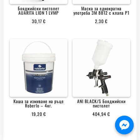
Бояджийски пистолет
Маска за еднократна
AUARITA LION 1 LVMP
употреба 3M 8812 с клапа Р1
30,17
€
2,30
€
Каша за измиване на ръце
ANI BLACK/S Бояджийски
Roberlo – 4кг.
пистолет
19,20
€
404,94
€