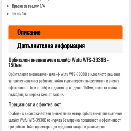
Връзка за въздух: 1/4
Тегло: 1кг.
Описание
Допълнителна информация
Орбитален пневматичен шлайф Wufu WFS-3938B -
150мм
Орбиталният пневматичен шлайф Wufu WFS-3938B е идеалното решение
за професионалния работник, който търси перфектни резултати и висока
ефективност. Този шлайф е с диаметър на диска 150мм, което го прави
подходящ за широка гама от задачи.
Прецизност и ефективност
Снабден с висококачествен пневматичен мотор, орбиталният пневматичен
шлайф Wufu WFS-3938B осигурява безупречна прецизност и ефективност
при работа. Той е проектиран да предлага гладко и равномерно