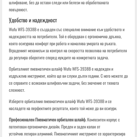
шлифоване, без да оставя следи или белези на обработваната
повърхност.
Удобство и надеждност
Wufu WFS-3938B е създаден със специално внимание към удобството и
надеждността на потребителя. Той е оборудван с ергономична дръжка,
която осигурява комфорт при работа и намалява умората на ръката.
Вграденият механизъм за контрол на скоростта позволява на потребителя
да регулира оборотите според нуждите на конкретната задача.
Орбиталният пневматичен шлайф Wufu WFS-3938B е надежден и
издръжлив инструмент, който ще ви служи дълги години. С него можете да
се справите с всякакви шлифовъчни задачи, без значение от тяхната
сложност.
Изберете орбиталния пневматичен шлайф Wufu WFS-3938B и се
насладете на перфектните резултати, които той може да ви осигури.
Професионален Пневматичен орбитален шлайф.
Композитен корпус с
патентован ергономичен дизайн. Преден и заден капак от
устойчив легиран алуминий. Пневматичният инструмент се характеризира