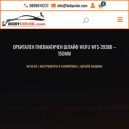
0
info@bobycolor.com
0888614237





U
ОРБИТАЛЕН ПНЕВМАТИЧЕН ШЛАЙФ WUFU WFS-3938B –
150ММ
НАЧАЛО
|
ИНСТРУМЕНТИ И ЕКИПИРОВКА
|
ШЛАЙФ МАШИНИ