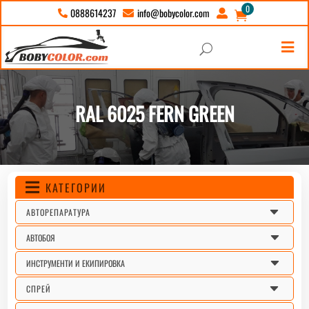
0
info@bobycolor.com
0888614237





U
RAL 6025 FERN GREEN
КАТЕГОРИИ

C
АВТОРЕПАРАТУРА
C
АВТОБОЯ
C
ИНСТРУМЕНТИ И ЕКИПИРОВКА
C
СПРЕЙ