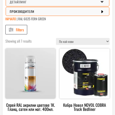
C
ДЕТАЙЛИНГ
E
ПРОИЗВОДИТЕЛИ
НАЧАЛО
|
RAL 6025 FERN GREEN
Filters
Sorted
Showing all 7 results
by
latest
Спрей RAL акрилни цветове 1К.
Кобра Новол NOVOL COBRA
Гланц, сатен или мат. 400мл.
Truck Bedliner