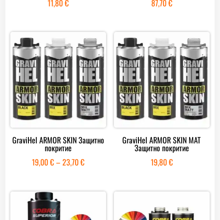
11,80
€
87,70
€
GraviHel ARMOR SKIN Защитно
GraviHel ARMOR SKIN MAT
покритие
Защитно покритие
Price
19,00
€
–
23,70
€
19,80
€
range:
19,00 €
through
23,70 €