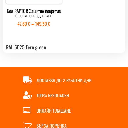
Боя RAPTOR Защитно покритие
с повишена здравина
Price
47,60
€
–
149,50
€
range:
47,60 €
through
RAL 6025 Fern green
149,50 €

ДОСТАВКА ДО 2 РАБОТНИ ДНИ

100% БЕЗОПАСЕН

ОНЛАЙН ПЛАЩАНЕ

БЪРЗА ПОРЪЧКА