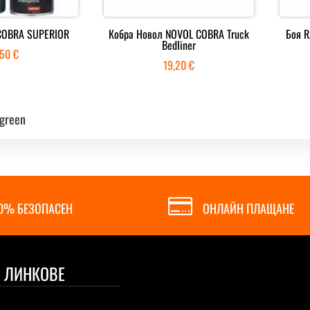
COBRA SUPERIOR
Кобра Новол NOVOL COBRA Truck
Боя R
Bedliner
,50
€
19,20
€
 green

0% БЕЗОПАСЕН
ОНЛАЙН ПЛАЩАНЕ
 ЛИНКОВЕ