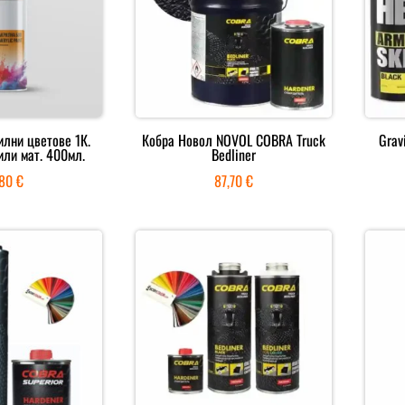
илни цветове 1К.
Кобра Новол NOVOL COBRA Truck
Grav
или мат. 400мл.
Bedliner
,80
€
87,70
€