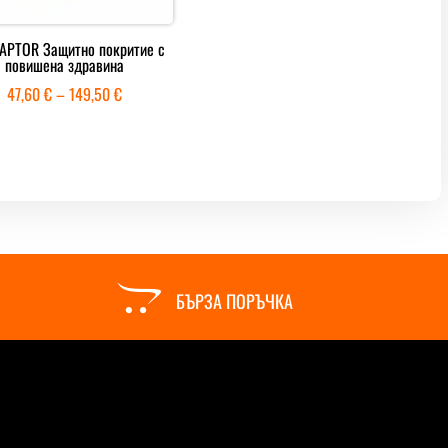
APTOR Защитно покритие с
повишена здравина
Price
47,60
€
–
149,50
€
range:
47,60 €
through
149,50 €

БЪРЗА ПОРЪЧКА