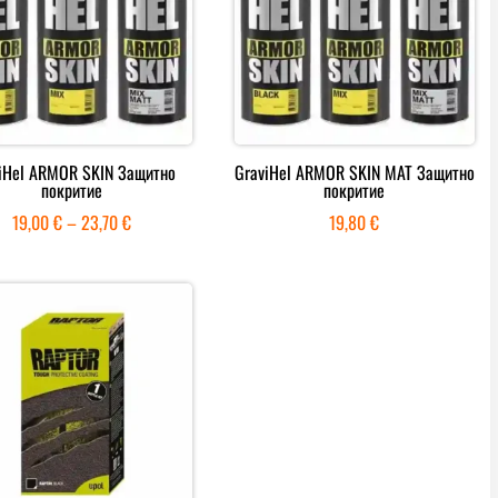
iHel ARMOR SKIN Защитно
GraviHel ARMOR SKIN MAT Защитно
покритие
покритие
Price
19,00
€
–
23,70
€
19,80
€
range:
19,00 €
through
23,70 €