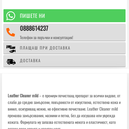
mild
Деликатен

ПИШЕТЕ НИ
препарат
0888614237
за

почистване
Телефон за поръчки и консултация!
на
изкуствена
ПЛАЩАШ ПРИ ДОСТАВКА
и
естествена
ДОСТАВКА
кожа
Leather Cleaner mild
– e премиум почистващ препарат за всички видове, от
слабо до средно замърсени, повърхности от изкуствена, естествена кожа и
винил, осигуряващ нежно, но ефективно почистване. Leather Cleaner mild
премахва замърсявания, мазнини и петна, без да изсушава или уврежда
кожата. Формулата му запазва естествената мекота и еластичност, като
оставя свеж аромат и наситен цвят.