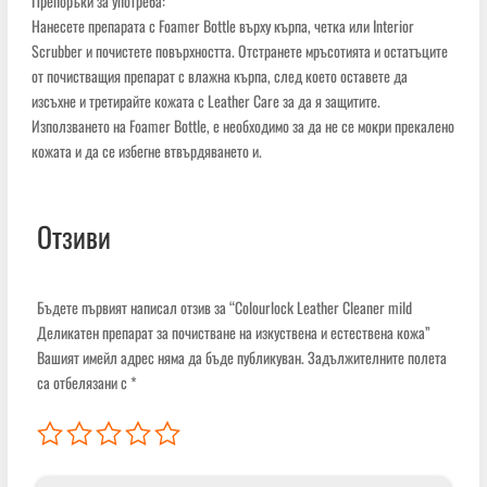
Препоръки за употреба:
Нанесете препарата с Foamer Bottle върху кърпа, четка или Interior
Scrubber и почистете повърхността. Отстранете мръсотията и остатъците
от почистващия препарат с влажна кърпа, след което оставете да
изсъхне и третирайте кожата с Leather Care за да я защитите.
Използването на Foamer Bottle, е необходимо за да не се мокри прекалено
кожата и да се избегне втвърдяването и.
Отзиви
Бъдете първият написал отзив за “Colourlock Leather Cleaner mild
Деликатен препарат за почистване на изкуствена и естествена кожа”
Вашият имейл адрес няма да бъде публикуван.
Задължителните полета
са отбелязани с
*