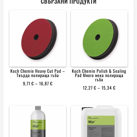
СВЪРЗАНИ ПРОДУКТИ
Koch Chemie Heavy Cut Pad –
Koch Chemie Polish & Sealing
Твърда полираща гъба
Pad Много мека полираща
гъба
PRICE
9,71
€
–
16,87
€
PRICE
12,27
€
–
15,34
€
RANGE:
RANGE:
9,71 €
12,27 €
THROUGH
THROUGH
16,87 €
15,34 €