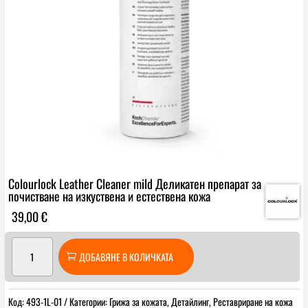
Colourlock Leather Cleaner mild Деликатен препарат за
почистване на изкуствена и естествена кожа
39,00
€
количество
ДОБАВЯНЕ В КОЛИЧКАТА
за
Colourlock
Leather
Код:
493-1L-01
Категории:
Грижа за кожата
,
Детайлинг
,
Реставриране на кожа
Cleaner