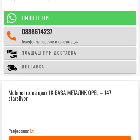
цвят
1К
БАЗА

ПИШЕТЕ НИ
МЕТАЛИК
0888614237
OPEL

-
Телефон за поръчки и консултация!
147
starsilver
ПЛАЩАШ ПРИ ДОСТАВКА
ДОСТАВКА
Mobihеl готов цвят 1К БАЗА МЕТАЛИК OPEL – 147
starsilver
Разфасовка:
1л.