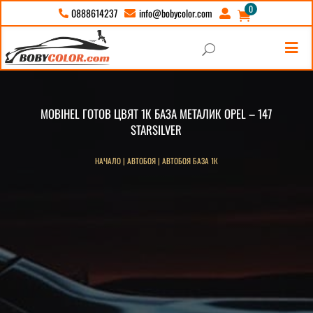
0
info@bobycolor.com
0888614237





U
MOBIHЕL ГОТОВ ЦВЯТ 1К БАЗА МЕТАЛИК OPEL – 147
STARSILVER
НАЧАЛО
|
АВТОБОЯ
|
АВТОБОЯ БАЗА 1К