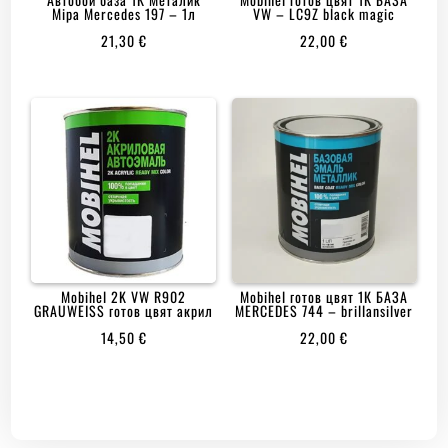
Mipa Mercedes 197 – 1л
VW – LC9Z black magic
21,30
€
22,00
€
Mobihеl 2K VW R902
Mobihеl готов цвят 1К БАЗА
GRAUWEISS готов цвят акрил
MERCEDES 744 – brillansilver
14,50
€
22,00
€