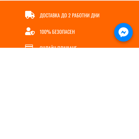

ДОСТАВКА ДО 2 РАБОТНИ ДНИ

100% БЕЗОПАСЕН

ОНЛАЙН ПЛАЩАНЕ

БЪРЗА ПОРЪЧКА
ИНФОРМАЦИЯ
ПОЛЕЗНИ ЛИНКОВЕ
За нас
Магазин
5
Контакти
Полезни съвети
5
Услуги
Доставка
5
Политика за бисквитки
Начин на плащане
5