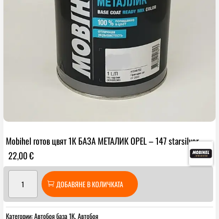
Mobihеl готов цвят 1К БАЗА МЕТАЛИК OPEL – 147 starsilver
22,00
€
количество
ДОБАВЯНЕ В КОЛИЧКАТА
за
Mobihеl
готов
Категории:
Автобоя база 1К
,
Автобоя