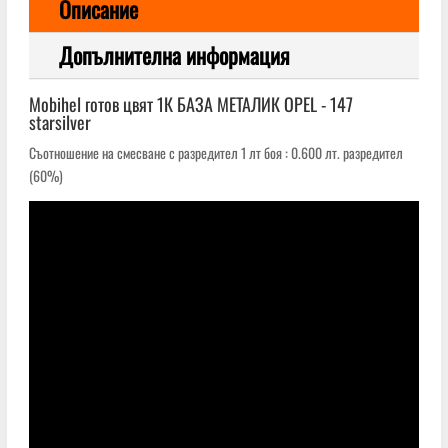
Описание
Допълнителна информация
Mobihеl готов цвят 1К БАЗА МЕТАЛИК OPEL - 147
starsilver
Съотношение на смесване с разредител 1 лт боя : 0.600 лт. разредител
(60%)