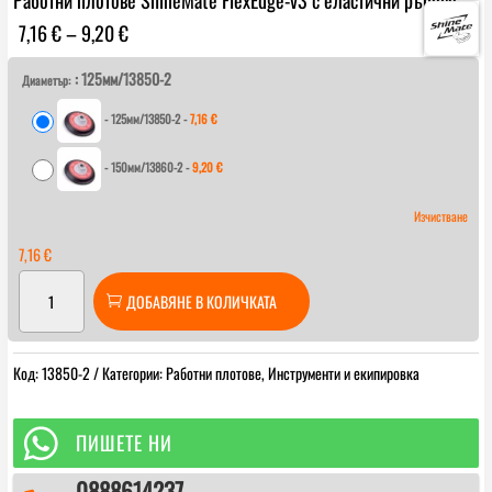
Price
7,16
€
–
9,20
€
range:
: 125мм/13850-2
7,16 €
Диаметър:
through
-
125мм/13850-2
-
7,16
€
9,20 €
-
150мм/13860-2
-
9,20
€
Изчистване
7,16
€
количество
ДОБАВЯНЕ В КОЛИЧКАТА
за
Работни
плотове
Код:
13850-2
Категории:
Работни плотове
,
Инструменти и екипировка
ShineMate
FlexEdge-
v3

ПИШЕТЕ НИ
с
0888614237
еластични