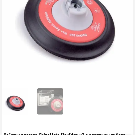
Работни плотове ShineMate FlexEdge-v3 с еластични ръбове