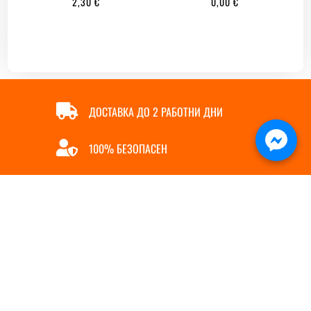
2,30
€
0,00
€

ДОСТАВКА ДО 2 РАБОТНИ ДНИ

100% БЕЗОПАСЕН

ОНЛАЙН ПЛАЩАНЕ

БЪРЗА ПОРЪЧКА
ИНФОРМАЦИЯ
ПОЛЕЗНИ ЛИНКОВЕ
За нас