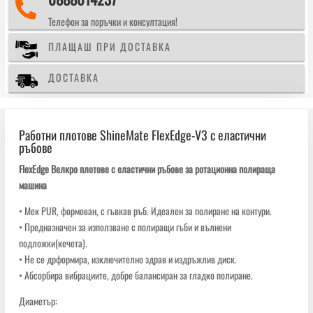

ръбове
Телефон за поръчки и консултация!
ПЛАЩАШ ПРИ ДОСТАВКА
ДОСТАВКА
Работни плотове ShineMate FlexEdge-V3 с еластични
ръбове
FlexEdge Велкро плотове с еластични ръбове за ротационна полираща
машина
• Мек PUR, формован, с гъвкав ръб. Идеален за полиране на контури.
• Предназначен за използване с полиращи гъби и вълнени
подложки(кечета).
• Не се дрформира, изключително здрав и издръжлив диск.
• Абсорбира вибрациите, добре балансиран за гладко полиране.
Диаметър: