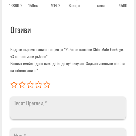
13860-2
150мм
М14-2
Велкро
мека
4500 об./м
Отзиви
Бъдете първият написал отзив за “Работни плотове ShineMate FlexEdge-
v3 с еластични ръбове”
Вашият имейл адрес няма да бъде публикуван.
Задължителните полета
са отбелязани с
*