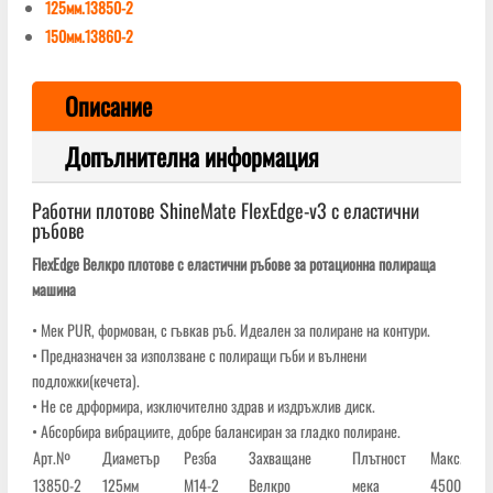
125мм.13850-2
150мм.13860-2
Описание
Допълнителна информация
Работни плотове ShineMate FlexEdge-v3 с еластични
ръбове
FlexEdge Велкро плотове с еластични ръбове за ротационна полираща
машина
• Мек PUR, формован, с гъвкав ръб. Идеален за полиране на контури.
• Предназначен за използване с полиращи гъби и вълнени
подложки(кечета).
• Не се дрформира, изключително здрав и издръжлив диск.
• Абсорбира вибрациите, добре балансиран за гладко полиране.
Арт.№
Диаметър
Резба
Захващане
Плътност
Макс. обо
13850-2
125мм
М14-2
Велкро
мека
4500 об./м